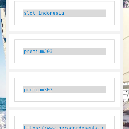
slot indonesia
premium303
premium303
https://www.geradordesenha.c