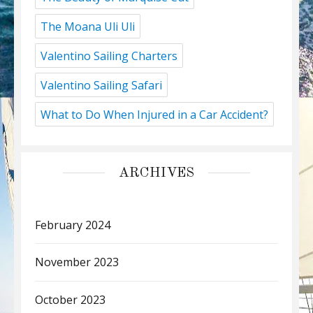
The Moana Uli Uli
Valentino Sailing Charters
Valentino Sailing Safari
What to Do When Injured in a Car Accident?
ARCHIVES
February 2024
November 2023
October 2023