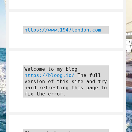
https://www.1947london.com
Welcome to my blog 
https://bloog.io/
 The full 
version of this site and try 
hard refreshing this page to 
fix the error.