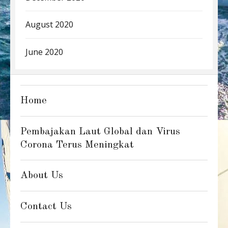
August 2020
June 2020
Home
Pembajakan Laut Global dan Virus
Corona Terus Meningkat
About Us
Contact Us