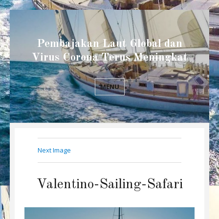
Pembajakan Laut Global dan
Virus Corona Terus Meningkat
MENU
Next Image
Valentino-Sailing-Safari