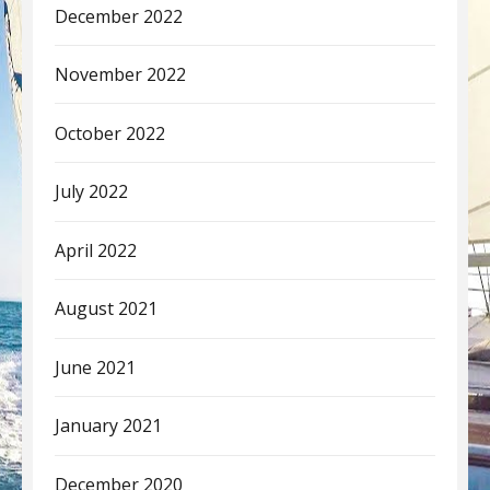
December 2022
November 2022
October 2022
July 2022
April 2022
August 2021
June 2021
January 2021
December 2020