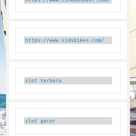
https://www.sidsbikes.com/
slot terbaru
slot gacor