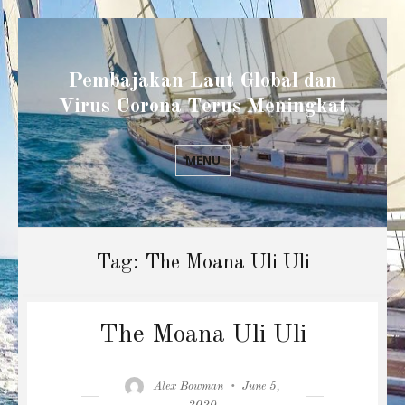
Pembajakan Laut Global dan
Virus Corona Terus Meningkat
MENU
Tag:
The Moana Uli Uli
The Moana Uli Uli
Author
Posted
Alex Bowman
June 5,
on