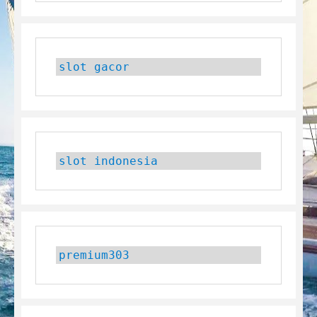
slot gacor
slot indonesia
premium303