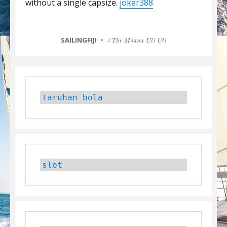
without a single capsize.
joker388
CATEGORIES
SAILINGFIJI
Tags
The Moana Uli Uli
taruhan bola
slot