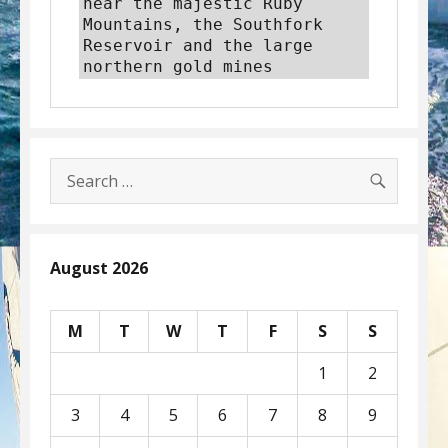
near the majestic Ruby 
Mountains, the Southfork 
Reservoir and the large 
northern gold mines
SEARC
Search
for:
August 2026
M
T
W
T
F
S
S
1
2
3
4
5
6
7
8
9