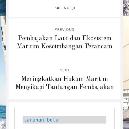
CATEGORIES
SAILINGFIJI
Post
PREVIOUS
navigation
Previous
Pembajakan Laut dan Ekosistem
post:
Maritim Keseimbangan Terancam
NEXT
Next
Meningkatkan Hukum Maritim
post:
Menyikapi Tantangan Pembajakan
taruhan bola