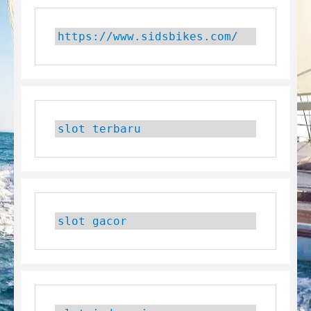
https://www.sidsbikes.com/
slot terbaru
slot gacor