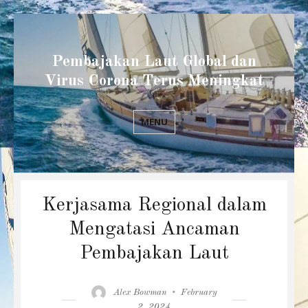
Pembajakan Laut Global dan
Virus Corona Terus Meningkat
MENU
Kerjasama Regional dalam
Mengatasi Ancaman
Pembajakan Laut
Author
Posted
Alex Bowman
February
on
2, 2024