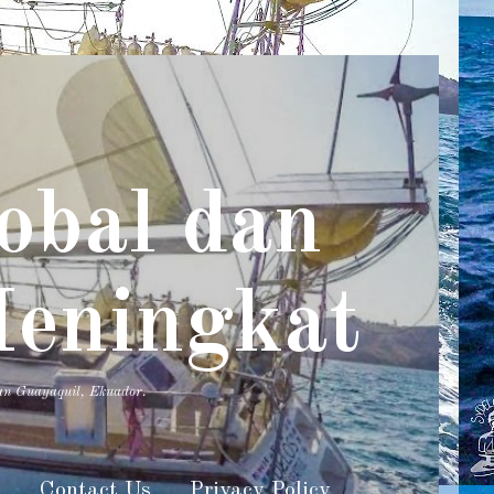
obal dan
Meningkat
an Guayaquil, Ekuador.
s
Contact Us
Privacy Policy