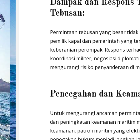
Dampak dan Respons T
Tebusan:
Permintaan tebusan yang besar tidak 
pemilik kapal dan pemerintah yang ter
keberanian perompak. Respons terha
koordinasi militer, negosiasi diplom
mengurangi risiko penyanderaan di m
Pencegahan dan Keama
Untuk mengurangi ancaman permintaa
dan peningkatan keamanan maritim m
keamanan, patroli maritim yang efekti
penegakan hukum menjadi langkah-l