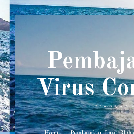
Pembaja
Virus Co
Pada awal April, dela
Home
Pembajakan Laut Globa