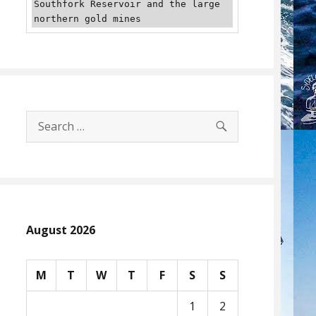
Southfork Reservoir and the large 
northern gold mines
SEARCH
Search
for:
August 2026
M
T
W
T
F
S
S
1
2