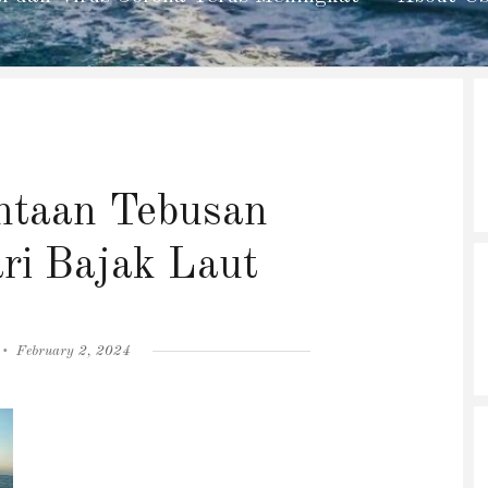
ntaan Tebusan
ari Bajak Laut
Posted
February 2, 2024
on