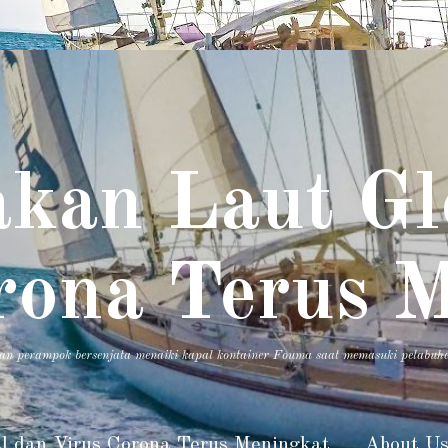
kan Laut Gl
rona Terus 
pan perampok bersenjata menaiki kapal kontainer Fouma saat memasuki pelabuh
l dan Virus Corona Terus Meningkat
About U