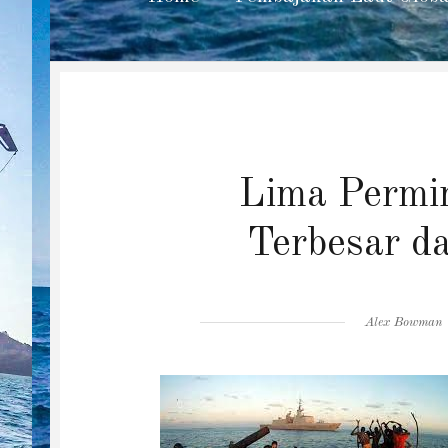
Lima Permi
Terbesar d
Author
Alex Bowman