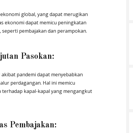
 ekonomi global, yang dapat merugikan
tas ekonomi dapat memicu peningkatan
n, seperti pembajakan dan perampokan.
jutan Pasokan:
l akibat pandemi dapat menyebabkan
alur perdagangan. Hal ini memicu
n terhadap kapal-kapal yang mengangkut
tas Pembajakan: