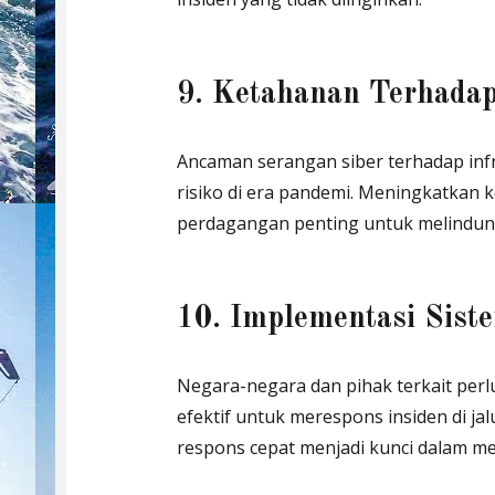
9. Ketahanan Terhadap
Ancaman serangan siber terhadap infr
risiko di era pandemi. Meningkatkan k
perdagangan penting untuk melindungi
10. Implementasi Sist
Negara-negara dan pihak terkait perl
efektif untuk merespons insiden di ja
respons cepat menjadi kunci dalam 