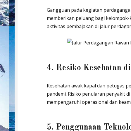
Gangguan pada kegiatan perdagangan
memberikan peluang bagi kelompok-
aktivitas pembajakan di jalur perdaga
4. Resiko Kesehatan d
Kesehatan awak kapal dan petugas p
pandemi. Risiko penularan penyakit d
mempengaruhi operasional dan keama
5. Penggunaan Teknol