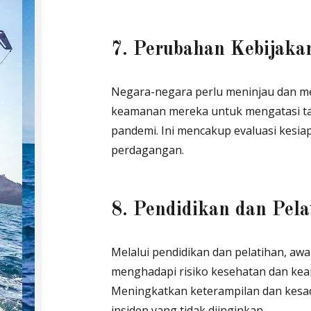
7. Perubahan Kebijaka
Negara-negara perlu meninjau dan m
keamanan mereka untuk mengatasi t
pandemi. Ini mencakup evaluasi kesia
perdagangan.
8. Pendidikan dan Pel
Melalui pendidikan dan pelatihan, awa
menghadapi risiko kesehatan dan ke
Meningkatkan keterampilan dan kes
insiden yang tidak diinginkan.