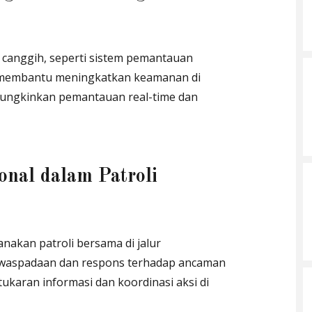
canggih, seperti sistem pemantauan
t membantu meningkatkan keamanan di
mungkinkan pemantauan real-time dan
onal dalam Patroli
akan patroli bersama di jalur
waspadaan dan respons terhadap ancaman
ukaran informasi dan koordinasi aksi di