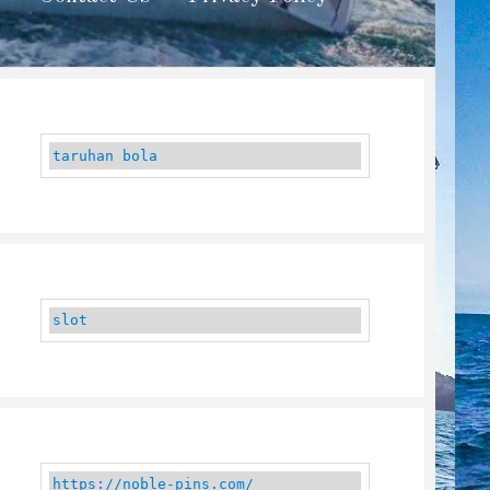
taruhan bola
slot
https://noble-pins.com/