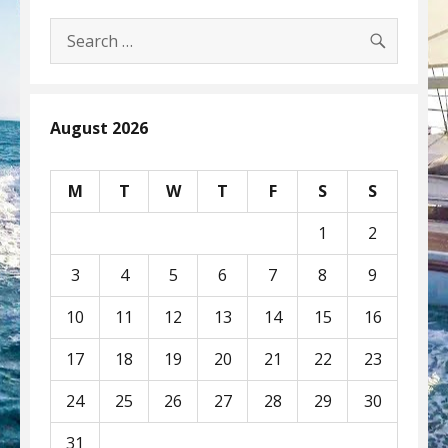
SEARC
Search
for:
August 2026
M
T
W
T
F
S
S
1
2
3
4
5
6
7
8
9
10
11
12
13
14
15
16
17
18
19
20
21
22
23
24
25
26
27
28
29
30
31