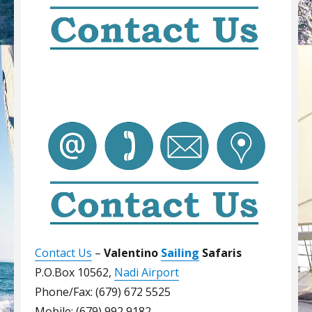
Contact Us
–
Valentino
Sailing
Safaris
P.O.Box 10562,
Nadi Airport
Phone/Fax: (679) 672 5525
Mobile: (679) 992 9182