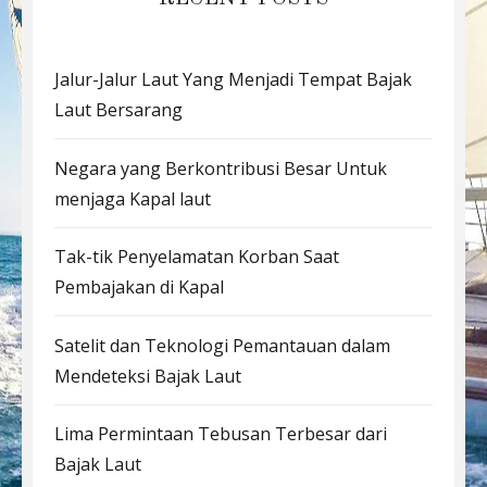
Jalur-Jalur Laut Yang Menjadi Tempat Bajak
Laut Bersarang
Negara yang Berkontribusi Besar Untuk
menjaga Kapal laut
Tak-tik Penyelamatan Korban Saat
Pembajakan di Kapal
Satelit dan Teknologi Pemantauan dalam
Mendeteksi Bajak Laut
Lima Permintaan Tebusan Terbesar dari
Bajak Laut