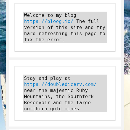
Welcome to my blog 
https://bloog.io/
 The full 
version of this site and try 
hard refreshing this page to 
fix the error.
Stay and play at 
https://doubledicerv.com/
near the majestic Ruby 
Mountains, the Southfork 
Reservoir and the large 
northern gold mines