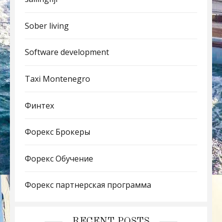
Sober living
Software development
Taxi Montenegro
Финтех
Форекс Брокеры
Форекс Обучение
Форекс партнерская программа
RECENT POSTS