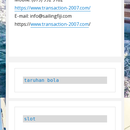
https://www.transaction-2007.com/
E-mail: info@sailingfiji.com
https://
www.transaction-2007.com
/
taruhan bola
slot