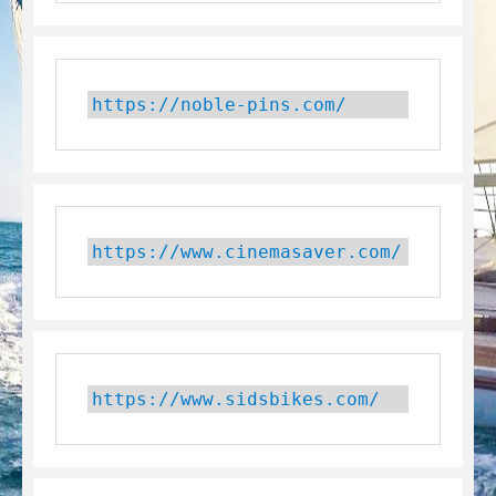
https://noble-pins.com/
https://www.cinemasaver.com/
https://www.sidsbikes.com/