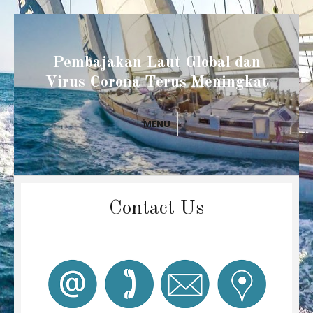
Pembajakan Laut Global dan
Virus Corona Terus Meningkat
MENU
Contact Us