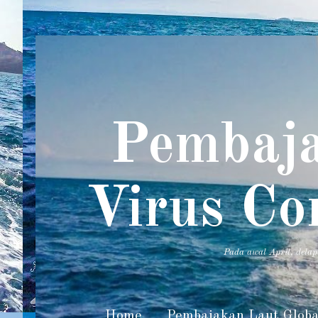
Pembaja
Virus Co
Pada awal April, dela
Home
Pembajakan Laut Globa