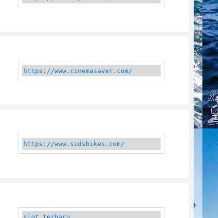
https://www.cinemasaver.com/
https://www.sidsbikes.com/
slot terbaru