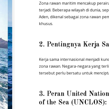
Zona rawan maritim mencakup perair
terjadi. Beberapa wilayah di dunia, se
Aden, dikenal sebagai zona rawan p
khusus.
2. Pentingnya Kerja Sa
Kerja sama internasional menjadi ku
zona rawan. Negara-negara yang terli
tersebut perlu bersatu untuk mencipta
3. Peran United Natio
of the Sea (UNCLOS):