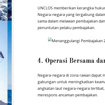
UNCLOS memberikan kerangka hukum
Negara-negara yang tergabung dala
sama dalam melawan pembajakan dan
penuntutan pelaku pembajakan.
4. Operasi Bersama da
Negara-negara di zona rawan dapat m
gabungan untuk meningkatkan keamana
angkatan laut negara-negara terliba
merespons ancaman pembajakan.