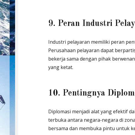
9. Peran Industri Pela
Industri pelayaran memiliki peran pen
Perusahaan pelayaran dapat berpartis
bekerja sama dengan pihak berwenan
yang ketat.
10. Pentingnya Diplom
Diplomasi menjadi alat yang efektif 
terbuka antara negara-negara di zo
bersama dan membuka pintu untuk ker