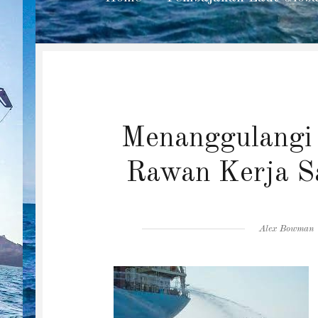
Menanggulangi
Rawan Kerja Sa
Author
Alex Bowman