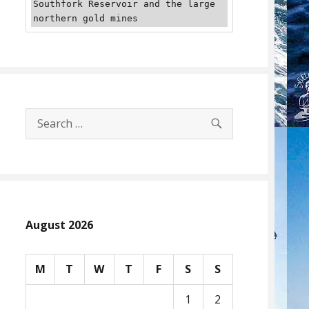
Southfork Reservoir and the large 
northern gold mines
SEARCH
Search
for:
August 2026
M
T
W
T
F
S
S
1
2