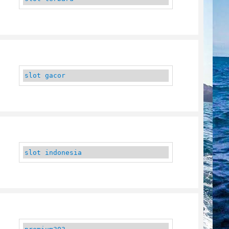
slot gacor
slot indonesia