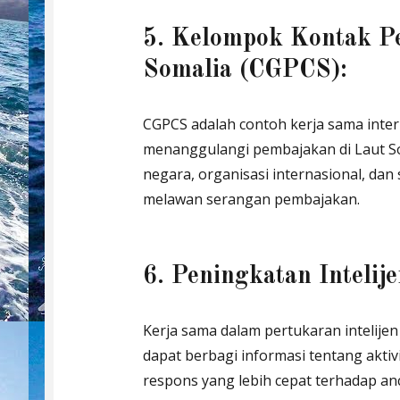
5. Kelompok Kontak P
Somalia (CGPCS):
CGPCS adalah contoh kerja sama inter
menanggulangi pembajakan di Laut So
negara, organisasi internasional, dan
melawan serangan pembajakan.
6. Peningkatan Intelij
Kerja sama dalam pertukaran intelije
dapat berbagi informasi tentang akt
respons yang lebih cepat terhadap a