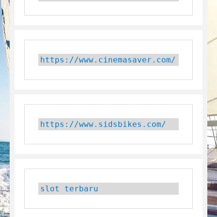
https://www.cinemasaver.com/
https://www.sidsbikes.com/
slot terbaru