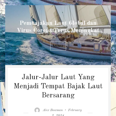
Pembajakan Laut Global dan
Virus Corona Terus Meningkat
MENU
Jalur-Jalur Laut Yang
Menjadi Tempat Bajak Laut
Bersarang
Author
Posted
Alex Bowman
February
on
2, 2024