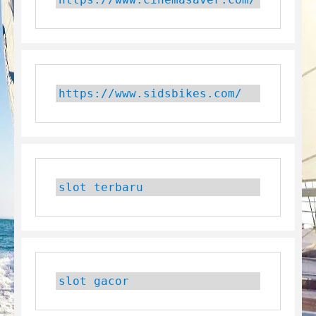
https://www.sidsbikes.com/
slot terbaru
slot gacor