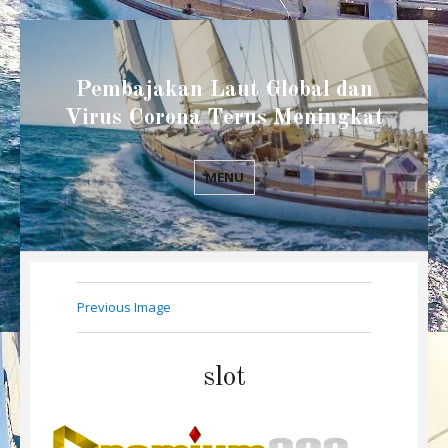
Pembajakan Laut Global dan
Virus Corona Terus Meningkat
MENU
Previous Image
slot