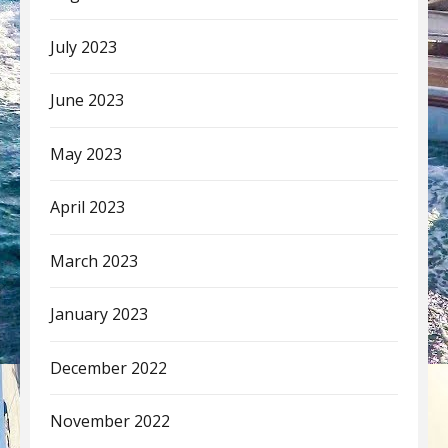
July 2023
June 2023
May 2023
April 2023
March 2023
January 2023
December 2022
November 2022