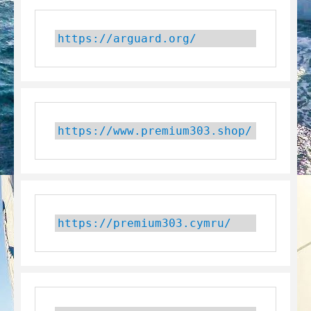
https://arguard.org/
https://www.premium303.shop/
https://premium303.cymru/