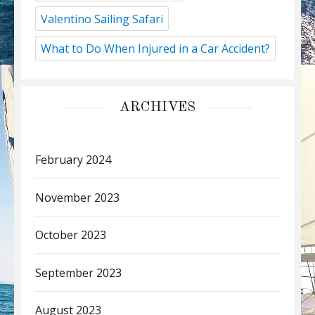
Valentino Sailing Safari
What to Do When Injured in a Car Accident?
ARCHIVES
February 2024
November 2023
October 2023
September 2023
August 2023