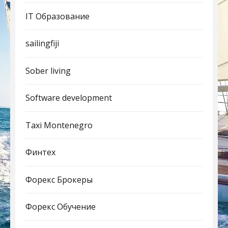
IT Образование
sailingfiji
Sober living
Software development
Taxi Montenegro
Финтех
Форекс Брокеры
Форекс Обучение