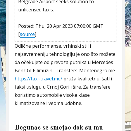
Belgrade Airport seeks solution to
unlicensed taxis.
Posted: Thu, 20 Apr 2023 07:00:00 GMT
[
source
]
Odlične performanse, vrhinski stil i
najsavremeniju tehnologiju je ono što možete
da očekujete od prevoza putnika u Mercedes
Benz GLE limuzini. Transfers-Montenegro.me
https://taxi-travel.me/
pruža kvalitetnu, šatl i
taksi uslugu u Crnoj Gori i šire. Za transfere
koristimo automobile visoke klase
klimatizovane i veoma udobne.
Begunac se smejao dok su mu