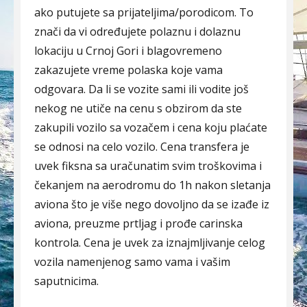
ako putujete sa prijateljima/porodicom. To
znači da vi određujete polaznu i dolaznu
lokaciju u Crnoj Gori i blagovremeno
zakazujete vreme polaska koje vama
odgovara. Da li se vozite sami ili vodite još
nekog ne utiče na cenu s obzirom da ste
zakupili vozilo sa vozačem i cena koju plaćate
se odnosi na celo vozilo. Cena transfera je
uvek fiksna sa uračunatim svim troškovima i
čekanjem na aerodromu do 1h nakon sletanja
aviona što je više nego dovoljno da se izađe iz
aviona, preuzme prtljag i prođe carinska
kontrola. Cena je uvek za iznajmljivanje celog
vozila namenjenog samo vama i vašim
saputnicima.