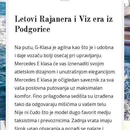
Letovi Rajanera i Viz era iz
Podgorice
Na putu, G-Klasa je agilna kao što je i udobna
i daje vozaču bolji osećaj pri upravljanju.
Mercedes E klasa će vas iznenaditi svojim
atletskim dizajnom i unutrašnjom elegancijom.
Mercedes E klasa je očigledan saveznik za sva
vaša poslovna putovanja uz maksimalan
komfor. Fino prilagođena sedišta su izrađena
tako da odgovaraju mišićima u vašem telu.
Nije ni čudo što je model dugo favorit medju
taksistima i prevoznicima. Zadnja vrata imaju
širok ugao otvaranja a pozadi se nalaze i