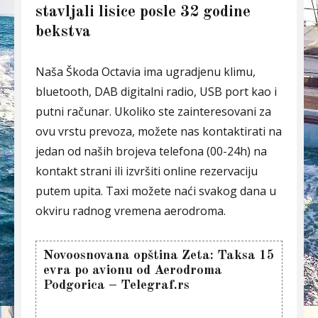
stavljali lisice posle 32 godine
bekstva
Naša Škoda Octavia ima ugradjenu klimu,
bluetooth, DAB digitalni radio, USB port kao i
putni računar. Ukoliko ste zainteresovani za
ovu vrstu prevoza, možete nas kontaktirati na
jedan od naših brojeva telefona (00-24h) na
kontakt strani ili izvršiti online rezervaciju
putem upita. Taxi možete naći svakog dana u
okviru radnog vremena aerodroma.
Novoosnovana opština Zeta: Taksa 15
evra po avionu od Aerodroma
Podgorica – Telegraf.rs