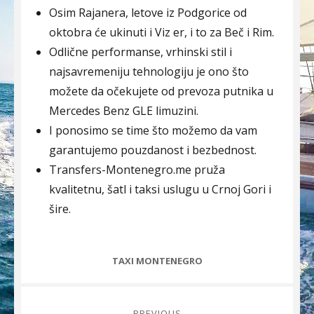
Osim Rajanera, letove iz Podgorice od
oktobra će ukinuti i Viz er, i to za Beč i Rim.
Odlične performanse, vrhinski stil i
najsavremeniju tehnologiju je ono što
možete da očekujete od prevoza putnika u
Mercedes Benz GLE limuzini.
I ponosimo se time što možemo da vam
garantujemo pouzdanost i bezbednost.
Transfers-Montenegro.me pruža
kvalitetnu, šatl i taksi uslugu u Crnoj Gori i
šire.
CATEGORIES
TAXI MONTENEGRO
Post
PREVIOUS