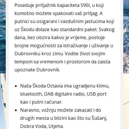
Poseduje prtljažnik kapaciteta 590l, u koji
komotno možete spakovati vaš prtljag. A
putnici su osigarani i vazdušnim jastucima koji
uz Škodu dolaze kao standardni paket. Svakog
dana, bez obzira kakvo je vrijeme, postoje
brojne mogućnosti za istraživanje i uživanje u
Dubrovniku kroz zimu. Vodite život svojim
tempom sa vremenom i prostorom da zaista
upoznate Dubrovnik.
Naša Škoda Octavia ima ugradjenu klimu,
bluetooth, DAB digitalni radio, USB port
kao i putni računar.
Naravno, vožnju možete zakazati i do
drugih mesta u blizini kao što su Šušanj,
Dobra Voda, Utjeha.