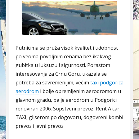
Putnicima se pruža visok kvalitet i udobnost
po veoma povoljnim cenama bez ikakvog
gubitka u luksuzu i sigurnosti. Porastom
interesovanja za Crnu Goru, ukazala se
potreba za savremenijim, većim
taxi podgorica
aerodrom
i bolje opremljenim aerodromom u
glavnom gradu, pa je aerodrom u Podgorici
renoviran 2006. Sopstveni prevoz, Rent A car,
TAXI, gliserom po dogovoru, dogovreni kombi
prevoz i javni prevoz.