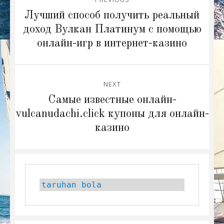
navigation
Previous
Лучший способ получить реальный
post:
доход Вулкан Платинум с помощью
онлайн-игр в интернет-казино
NEXT
Next
Самые известные онлайн-
post:
vulcanudachi.click купоны для онлайн-
казино
taruhan bola