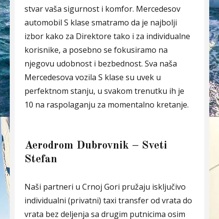
stvar vaša sigurnost i komfor. Mercedesov
automobil S klase smatramo da je najbolji
izbor kako za Direktore tako i za individualne
korisnike, a posebno se fokusiramo na
njegovu udobnost i bezbednost. Sva naša
Mercedesova vozila S klase su uvek u
perfektnom stanju, u svakom trenutku ih je
10 na raspolaganju za momentalno kretanje.
Aerodrom Dubrovnik – Sveti
Stefan
Naši partneri u Crnoj Gori pružaju isključivo
individualni (privatni) taxi transfer od vrata do
vrata bez deljenja sa drugim putnicima osim