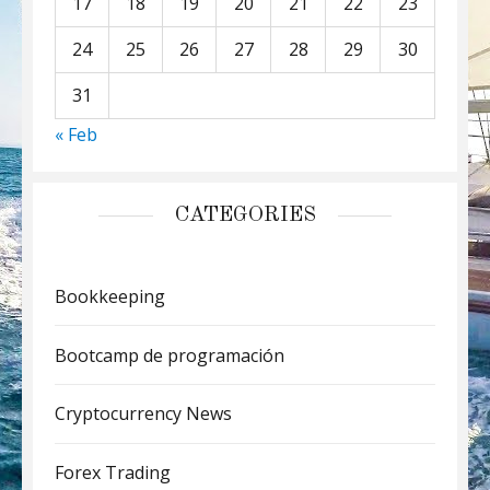
17
18
19
20
21
22
23
24
25
26
27
28
29
30
31
« Feb
CATEGORIES
Bookkeeping
Bootcamp de programación
Cryptocurrency News
Forex Trading