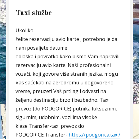
Taxi službe
Ukoliko
želite rezervaciju avio karte , potrebno je da
nam posaljete datume
odlaska i povratka kako bismo Vam napravili
rezervaciju avio karte. Naši profesionalni
vozači, koji govore više stranih jezika, mogu
Vas sačekati na aerodromu u dogovoreno
vreme, preuzeti Vaš prtljag i odvesti na
željenu destinaciju brzo i bezbedno. Taxi
prevoz (do PODGORICE) putnika luksuznim,
sigurnim, udobnim, vozilima visoke
klase.Transfer-taxi prevoz do
PODGORICE.Transfer-
https://podgorica.taxi/