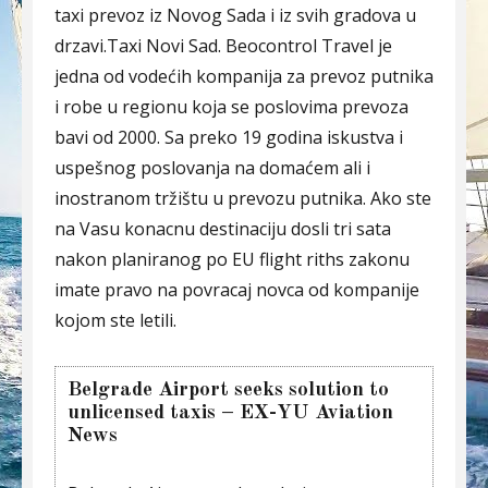
taxi prevoz iz Novog Sada i iz svih gradova u
drzavi.Taxi Novi Sad. Beocontrol Travel je
jedna od vodećih kompanija za prevoz putnika
i robe u regionu koja se poslovima prevoza
bavi od 2000. Sa preko 19 godina iskustva i
uspešnog poslovanja na domaćem ali i
inostranom tržištu u prevozu putnika. Ako ste
na Vasu konacnu destinaciju dosli tri sata
nakon planiranog po EU flight riths zakonu
imate pravo na povracaj novca od kompanije
kojom ste letili.
Belgrade Airport seeks solution to
unlicensed taxis – EX-YU Aviation
News