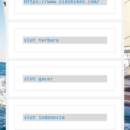
https://www.sidsbikes.com/
slot terbaru
slot gacor
slot indonesia