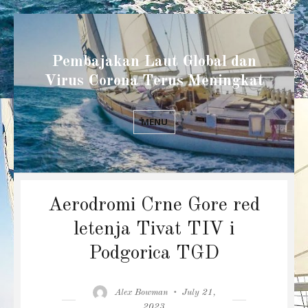
Pembajakan Laut Global dan
Virus Corona Terus Meningkat
MENU
Aerodromi Crne Gore red
letenja Tivat TIV i
Podgorica TGD
Author
Posted
Alex Bowman
July 21,
on
2023