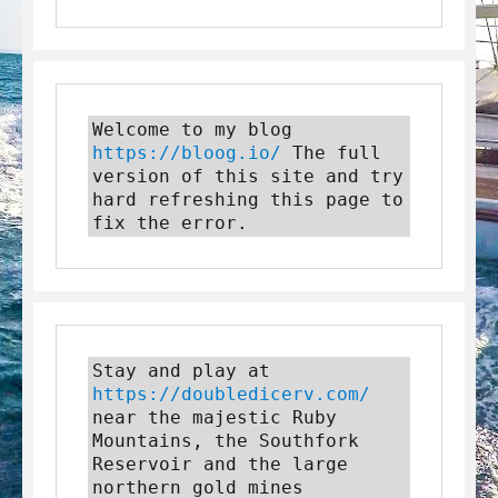
Welcome to my blog 
https://bloog.io/
 The full 
version of this site and try 
hard refreshing this page to 
fix the error.
Stay and play at 
https://doubledicerv.com/
near the majestic Ruby 
Mountains, the Southfork 
Reservoir and the large 
northern gold mines