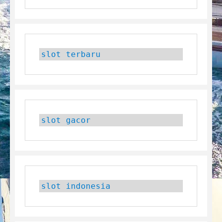
slot terbaru
slot gacor
slot indonesia