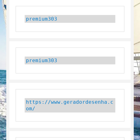
premium303
premium303
https://www.geradordesenha.c
om/