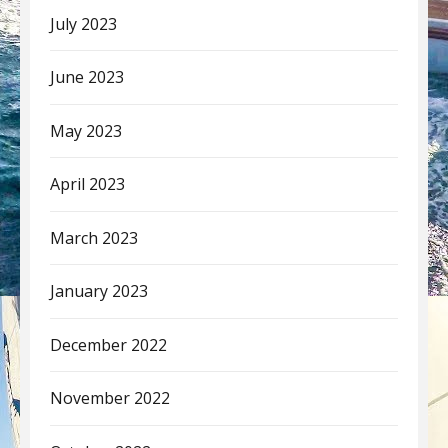
July 2023
June 2023
May 2023
April 2023
March 2023
January 2023
December 2022
November 2022