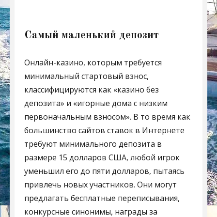
Самый маленький депозит
Онлайн-казино, которым требуется
минимальный стартовый взнос,
классифицируются как «казино без
депозита» и «игорные дома с низким
первоначальным взносом». В то время как
большинство сайтов ставок в Интернете
требуют минимального депозита в
размере 15 долларов США, любой игрок
уменьшил его до пяти долларов, пытаясь
привлечь новых участников. Они могут
предлагать бесплатные переписывания,
конкурсные синонимы, награды за