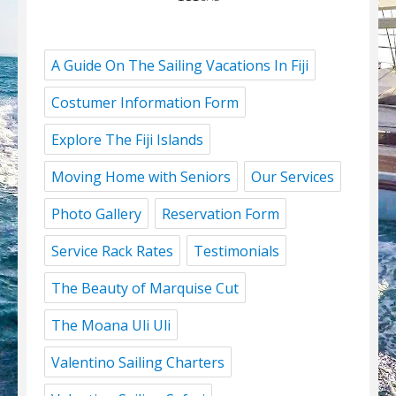
A Guide On The Sailing Vacations In Fiji
Costumer Information Form
Explore The Fiji Islands
Moving Home with Seniors
Our Services
Photo Gallery
Reservation Form
Service Rack Rates
Testimonials
The Beauty of Marquise Cut
The Moana Uli Uli
Valentino Sailing Charters