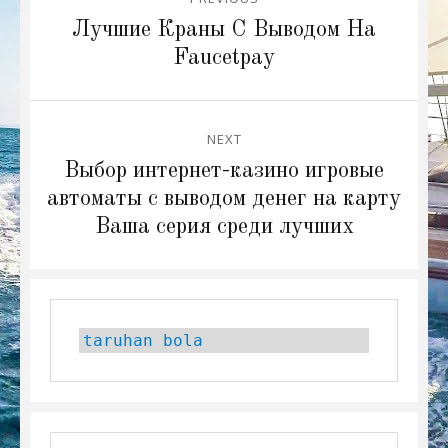
navigation
Previous
Лучшие Краны С Выводом На
post:
Faucetpay
NEXT
Next
Выбор интернет-казино игровые
post:
автоматы с выводом денег на карту
Ваша серия среди лучших
taruhan bola