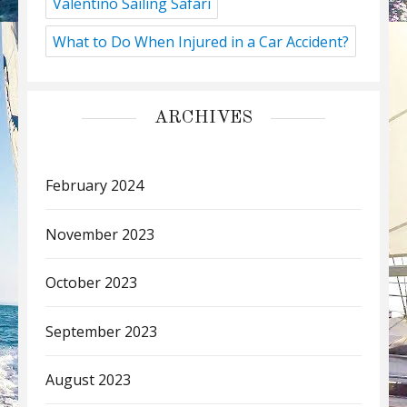
Valentino Sailing Safari
What to Do When Injured in a Car Accident?
ARCHIVES
February 2024
November 2023
October 2023
September 2023
August 2023