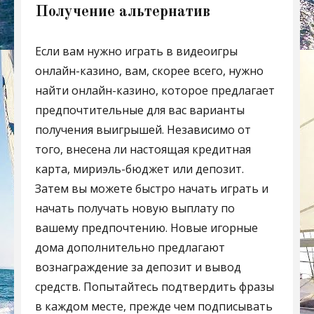
Получение альтернатив
Если вам нужно играть в видеоигры
онлайн-казино, вам, скорее всего, нужно
найти онлайн-казино, которое предлагает
предпочтительные для вас варианты
получения выигрышей. Независимо от
того, внесена ли настоящая кредитная
карта, мириэль-бюджет или депозит.
Затем вы можете быстро начать играть и
начать получать новую выплату по
вашему предпочтению. Новые игорные
дома дополнительно предлагают
вознаграждение за депозит и вывод
средств. Попытайтесь подтвердить фразы
в каждом месте, прежде чем подписывать