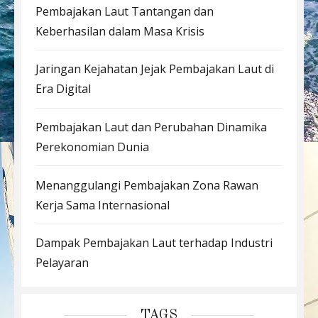
Pembajakan Laut Tantangan dan
Keberhasilan dalam Masa Krisis
Jaringan Kejahatan Jejak Pembajakan Laut di
Era Digital
Pembajakan Laut dan Perubahan Dinamika
Perekonomian Dunia
Menanggulangi Pembajakan Zona Rawan
Kerja Sama Internasional
Dampak Pembajakan Laut terhadap Industri
Pelayaran
TAGS