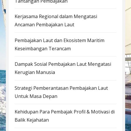
Tantangan Pembajakan
Kerjasama Regional dalam Mengatasi
Ancaman Pembajakan Laut
Pembajakan Laut dan Ekosistem Maritim
Keseimbangan Terancam
Dampak Sosial Pembajakan Laut Mengatasi
Kerugian Manusia
Strategi Pemberantasan Pembajakan Laut
Untuk Masa Depan
Kehidupan Para Pembajak Profil & Motivasi di
Balik Kejahatan