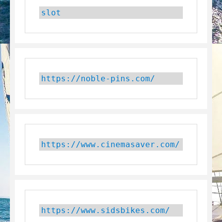
slot
https://noble-pins.com/
https://www.cinemasaver.com/
https://www.sidsbikes.com/