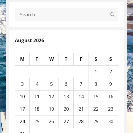
SEARC
Search
for:
August 2026
M
T
W
T
F
S
S
1
2
3
4
5
6
7
8
9
10
11
12
13
14
15
16
17
18
19
20
21
22
23
24
25
26
27
28
29
30