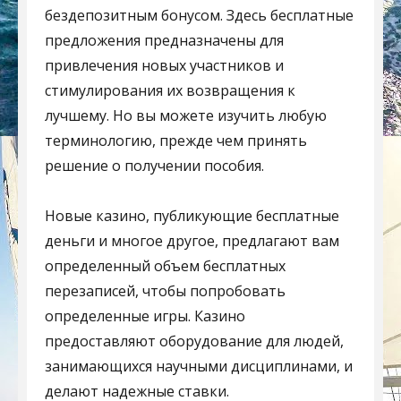
бездепозитным бонусом. Здесь бесплатные
предложения предназначены для
привлечения новых участников и
стимулирования их возвращения к
лучшему.
Но вы можете изучить любую
терминологию, прежде чем принять
решение о получении пособия.
Новые казино, публикующие бесплатные
деньги и многое другое, предлагают вам
определенный объем бесплатных
перезаписей, чтобы попробовать
определенные игры. Казино
предоставляют оборудование для людей,
занимающихся научными дисциплинами, и
делают надежные ставки.