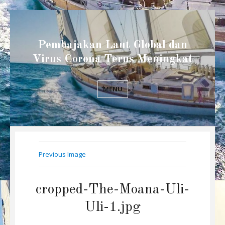
Pembajakan Laut Global dan
Virus Corona Terus Meningkat
MENU
Previous Image
cropped-The-Moana-Uli-
Uli-1.jpg