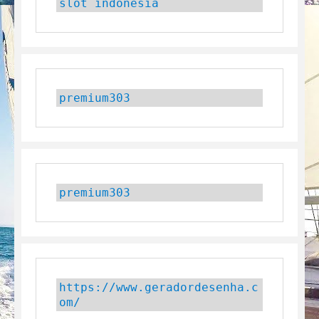
slot indonesia
premium303
premium303
https://www.geradordesenha.c
om/