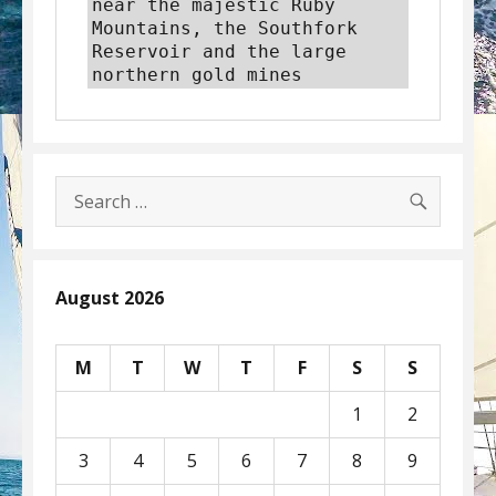
near the majestic Ruby 
Mountains, the Southfork 
Reservoir and the large 
northern gold mines
SEARC
Search
for:
August 2026
M
T
W
T
F
S
S
1
2
3
4
5
6
7
8
9