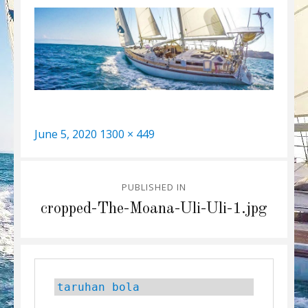
Posted
Full
June 5, 2020
1300 × 449
on
size
Post
PUBLISHED IN
navigation
cropped-The-Moana-Uli-Uli-1.jpg
taruhan bola