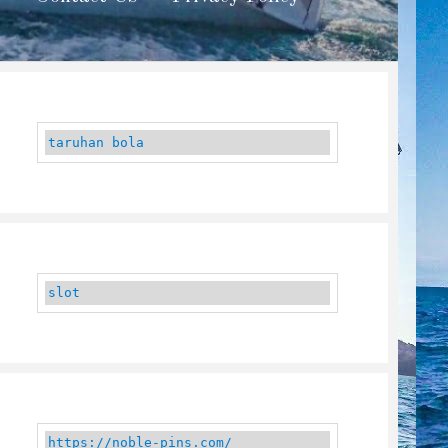
taruhan bola
slot
https://noble-pins.com/