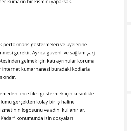
 her kumarın bir kısmını yaparsak.
ak performans göstermeleri ve üyelerine
enmesi gerekir. Ayrıca güvenli ve sağlam şarj
üstesinden gelmek için katı ayrıntılar koruma
ir internet kumarhanesi buradaki kodlarla
akındır.
emeden önce fikri göstermek için kesinlikle
ulumu gerçekten kolay bir iş haline
izmetinin logosunu ve adını kullanırlar.
m Kadar” konumunda izin dosyaları