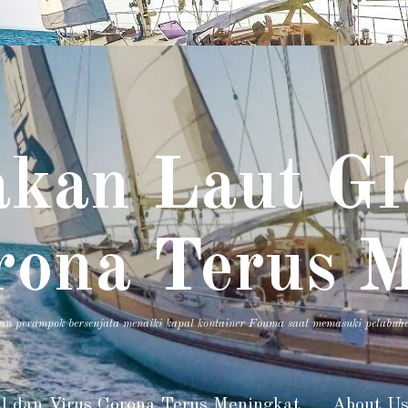
kan Laut Gl
rona Terus 
pan perampok bersenjata menaiki kapal kontainer Fouma saat memasuki pelabuh
l dan Virus Corona Terus Meningkat
About U