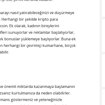
parayı nasıl yatırabileceğinizi ve düşürmeye
. Herhangi bir şekilde kripto para
oin. Ek olarak, kadının bireylerini
lifleri sunuyorlar ve reklamlar başlatıyorlar,
ek bonuslar yüklemeye başlıyorlar. Buna ek
an herhangi bir çevrimiçi kumarhane, birçok
bilir.
n ve önemli miktarda kazanmaya başlamanın
zsanız kurtulmanıza da neden olabilirler.
ormans göstermeniz ve yeteneğinizle