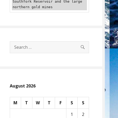
Southfork Reservoir and the large 
northern gold mines
SEARCH
Search
for:
August 2026
M
T
W
T
F
S
S
1
2