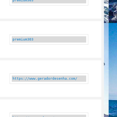
premium303
premium303
https://www.geradordesenha.com/