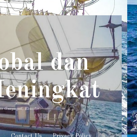
obal dan
Meningkat
an Guayaquil, Ekuador.
s
Contact Us
Privacy Policy