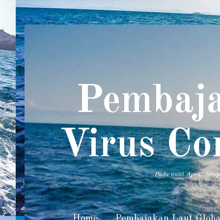
Pembaja
Virus Co
Pada awal April, dela
Home
Pembajakan Laut Globa