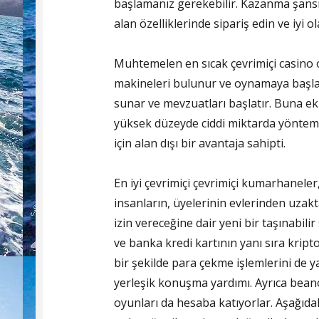
başlamanız gerekebilir. Kazanma şansın
alan özelliklerinde sipariş edin ve iyi ol
Muhtemelen en sıcak çevrimiçi casino 
makineleri bulunur ve oynamaya başlan
sunar ve mevzuatları başlatır. Buna ek o
yüksek düzeyde ciddi miktarda yöntem i
için alan dışı bir avantaja sahipti.
En iyi çevrimiçi çevrimiçi kumarhanele
insanların, üyelerinin evlerinden uzakt
izin vereceğine dair yeni bir taşınabilir
ve banka kredi kartının yanı sıra kripto 
bir şekilde para çekme işlemlerini de ya
yerleşik konuşma yardımı. Ayrıca beano 
oyunları da hesaba katıyorlar. Aşağıdak