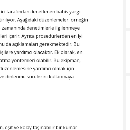
tici tarafından denetlenen bahis yargı
ştırılıyor. Aşağıdaki düzenlemeler, örneğin
e zamanında denetimlerle ilgilenmeye
leri içerir. Ayrıca prosedürlerden en iyi
nu da açıklamaları gerekmektedir. Bu
kişilere yardımcı olacaktır. Ek olarak, en
tma yöntemleri olabilir. Bu ekipman,
üzenlemesine yardımcı olmak için
 ve dinlenme sürelerini kullanmaya
, eşit ve kolay taşınabilir bir kumar