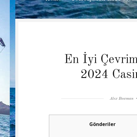
En İyi Çevrim
2024 Casi
Author
Alex Bowman
Gönderiler