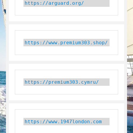
https://arguard.org/
https://www.premium303.shop/
https://premium303.cymru/
https://www.1947london.com