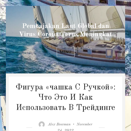
Pembajakan Laut Global dan
Virus Corona Terus Meningkat
MENU
Фигура «чашка С Ручкой»:
Что Это И Как
Использовать В Трейдинге
Author
Posted
Alex Bowman
November
on
24, 2022