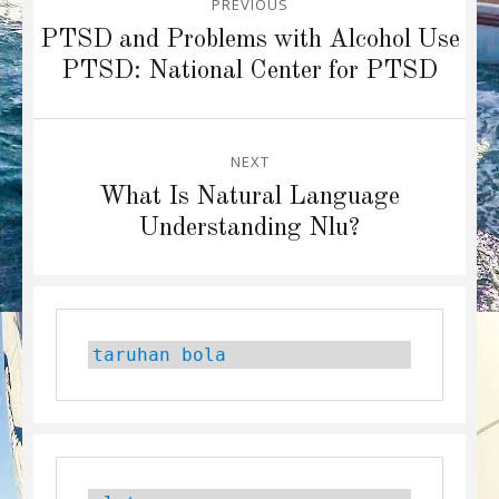
PREVIOUS
navigation
Previous
PTSD and Problems with Alcohol Use
post:
PTSD: National Center for PTSD
NEXT
Next
What Is Natural Language
post:
Understanding Nlu?
taruhan bola