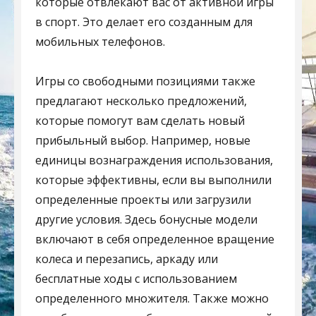
которые отвлекают вас от активной игры
в спорт. Это делает его созданным для
мобильных телефонов.
Игры со свободными позициями также
предлагают несколько предложений,
которые помогут вам сделать новый
прибыльный выбор. Например, новые
единицы вознаграждения использования,
которые эффективны, если вы выполнили
определенные проекты или загрузили
другие условия. Здесь бонусные модели
включают в себя определенное вращение
колеса и перезапись, аркаду или
бесплатные ходы с использованием
определенного множителя. Также можно