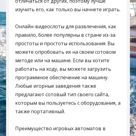
отличаться от других, поэтому лучше
изучить его, как только вы начнете играть.
Онлайн-видеослоты для развлечения, как
правило, более популярны в стране из-за
простоты и простоты использования. Вы
можете опробовать их на своем сотовом
методе или на машине. Если вы хотите
работать на ходу, вы можете загрузить
программное обеспечение на машину.
Любые игорные заведения также
предлагают сотовый тип своего сайта,
которым вы пользуетесь с оборудования, а
также портативный.
Преимущество игровых автоматов в