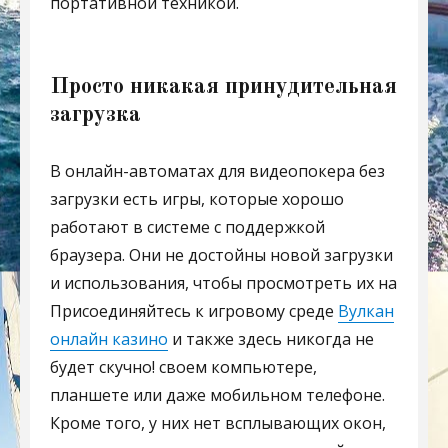
портативной техникой.
Просто никакая принудительная
загрузка
В онлайн-автоматах для видеопокера без
загрузки есть игры, которые хорошо
работают в системе с поддержкой
браузера. Они не достойны новой загрузки
и использования, чтобы просмотреть их на
Присоединяйтесь к игровому среде
Вулкан
онлайн казино
и также здесь никогда не
будет скучно! своем компьютере,
планшете или даже мобильном телефоне.
Кроме того, у них нет всплывающих окон,