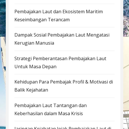
Pembajakan Laut dan Ekosistem Maritim
Keseimbangan Terancam
Dampak Sosial Pembajakan Laut Mengatasi
Kerugian Manusia
Strategi Pemberantasan Pembajakan Laut
Untuk Masa Depan
Kehidupan Para Pembajak Profil & Motivasi di
Balik Kejahatan
Pembajakan Laut Tantangan dan
Keberhasilan dalam Masa Krisis
Jaringan Kejahatan Jejak Pembajakan Laut di