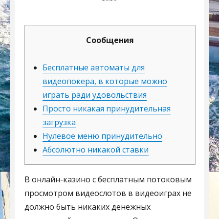
Сообщения
Бесплатные автоматы для
видеопокера, в которые можно
играть ради удовольствия
Просто никакая принудительная
загрузка
Нулевое меню принудительно
Абсолютно никакой ставки
В онлайн-казино с бесплатным потоковым
просмотром видеослотов в видеоиграх не
должно быть никаких денежных