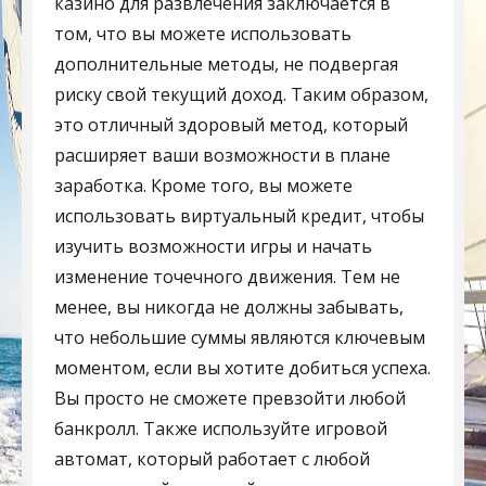
казино для развлечения заключается в
том, что вы можете использовать
дополнительные методы, не подвергая
риску свой текущий доход. Таким образом,
это отличный здоровый метод, который
расширяет ваши возможности в плане
заработка. Кроме того, вы можете
использовать виртуальный кредит, чтобы
изучить возможности игры и начать
изменение точечного движения. Тем не
менее, вы никогда не должны забывать,
что небольшие суммы являются ключевым
моментом, если вы хотите добиться успеха.
Вы просто не сможете превзойти любой
банкролл. Также используйте игровой
автомат, который работает с любой