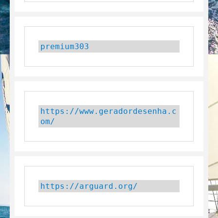
premium303
https://www.geradordesenha.c
om/
https://arguard.org/