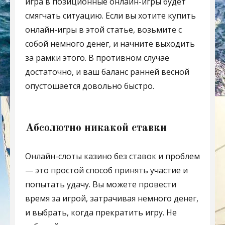
игра в позиционные онлайн-игры будет
смягчать ситуацию. Если вы хотите купить
онлайн-игры в этой статье, возьмите с
собой немного денег, и начните выходить
за рамки этого. В противном случае
достаточно, и ваш баланс ранней весной
опустошается довольно быстро.
Абсолютно никакой ставки
Онлайн-слоты казино без ставок и проблем
— это простой способ принять участие и
попытать удачу. Вы можете провести
время за игрой, затрачивая немного денег,
и выбрать, когда прекратить игру. Не