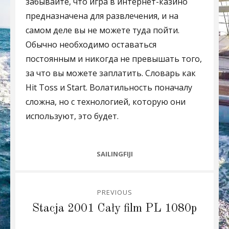
забывайте, что игра в интернет-казино
предназначена для развлечения, и на
самом деле вы не можете туда пойти.
Обычно необходимо оставаться
постоянным и никогда не превышать того,
за что вы можете заплатить. Словарь как
Hit Toss и Start. Волатильность поначалу
сложна, но с технологией, которую они
используют, это будет.
CATEGORIES
SAILINGFIJI
Post
PREVIOUS
navigation
Previous
Stacja 2001 Cały film PL 1080p
post: