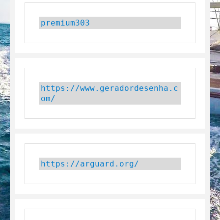
premium303
https://www.geradordesenha.c
om/
https://arguard.org/