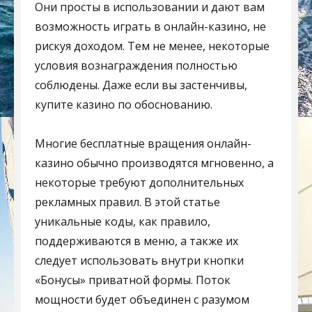
Они просты в использовании и дают вам
возможность играть в онлайн-казино, не
рискуя доходом. Тем не менее, некоторые
условия вознаграждения полностью
соблюдены. Даже если вы застенчивы,
купите казино по обоснованию.
Многие бесплатные вращения онлайн-
казино обычно производятся мгновенно, а
некоторые требуют дополнительных
рекламных правил. В этой статье
уникальные коды, как правило,
поддерживаются в меню, а также их
следует использовать внутри кнопки
«Бонусы» приватной формы. Поток
мощности будет объединен с разумом