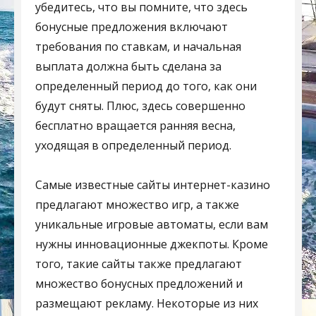
убедитесь, что вы помните, что здесь
бонусные предложения включают
требования по ставкам, и начальная
выплата должна быть сделана за
определенный период до того, как они
будут сняты. Плюс, здесь совершенно
бесплатно вращается ранняя весна,
уходящая в определенный период.
Самые известные сайты интернет-казино
предлагают множество игр, а также
уникальные игровые автоматы, если вам
нужны инновационные джекпоты. Кроме
того, такие сайты также предлагают
множество бонусных предложений и
размещают рекламу. Некоторые из них