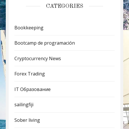
CATEGORIES
Bookkeeping
Bootcamp de programación
Cryptocurrency News
Forex Trading
IT Образование
sailingfiji
Sober living