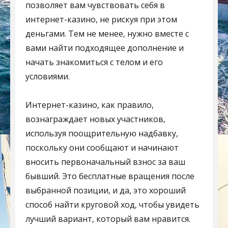
позволяет вам чувствовать себя в
интернет-казино, не рискуя при этом
деньгами. Тем не менее, нужно вместе с
вами найти подходящее дополнение и
начать знакомиться с телом и его
условиями.
Интернет-казино, как правило,
вознаграждает новых участников,
используя поощрительную надбавку,
поскольку они сообщают и начинают
вносить первоначальный взнос за ваш
бывший. Это бесплатные вращения после
выбранной позиции, и да, это хороший
способ найти круговой ход, чтобы увидеть
лучший вариант, который вам нравится.