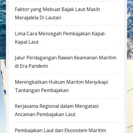
Faktor yang Mebuat Bajak Laut Masih
Merajalela Di Lautan
Lima Cara Mencegah Pembajakan Kapal-
Kapal Laut
Jalur Perdagangan Rawan Keamanan Maritim
di Era Pandemi
Meningkatkan Hukum Maritim Menyikapi
Tantangan Pembajakan
Kerjasama Regional dalam Mengatasi
Ancaman Pembajakan Laut
Pembajakan Laut dan Ekosistem Maritim