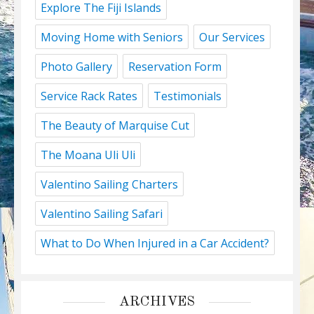
Explore The Fiji Islands
Moving Home with Seniors
Our Services
Photo Gallery
Reservation Form
Service Rack Rates
Testimonials
The Beauty of Marquise Cut
The Moana Uli Uli
Valentino Sailing Charters
Valentino Sailing Safari
What to Do When Injured in a Car Accident?
ARCHIVES