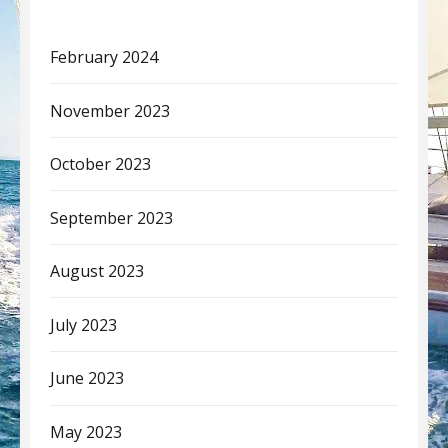
February 2024
November 2023
October 2023
September 2023
August 2023
July 2023
June 2023
May 2023