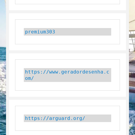
premium303
https://www.geradordesenha.c
om/
https://arguard.org/