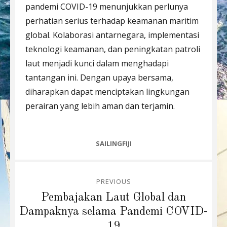
pandemi COVID-19 menunjukkan perlunya
perhatian serius terhadap keamanan maritim
global. Kolaborasi antarnegara, implementasi
teknologi keamanan, dan peningkatan patroli
laut menjadi kunci dalam menghadapi
tantangan ini. Dengan upaya bersama,
diharapkan dapat menciptakan lingkungan
perairan yang lebih aman dan terjamin.
CATEGORIES
SAILINGFIJI
Post
PREVIOUS
navigation
Previous
Pembajakan Laut Global dan
post:
Dampaknya selama Pandemi COVID-
19