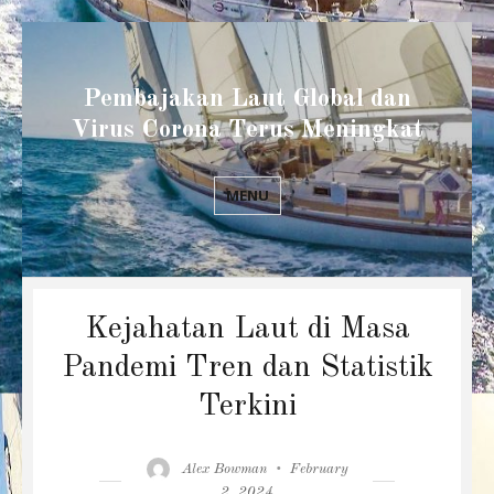
Pembajakan Laut Global dan
Virus Corona Terus Meningkat
MENU
Kejahatan Laut di Masa
Pandemi Tren dan Statistik
Terkini
Author
Posted
Alex Bowman
February
on
2, 2024