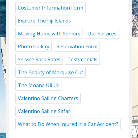
Costumer Information Form
Explore The Fiji Islands
Moving Home with Seniors
Our Services
Photo Gallery
Reservation Form
Service Rack Rates
Testimonials
The Beauty of Marquise Cut
The Moana Uli Uli
Valentino Sailing Charters
Valentino Sailing Safari
What to Do When Injured in a Car Accident?