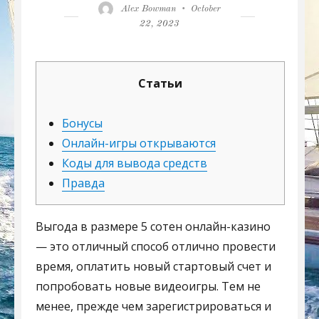
Author
Posted
Alex Bowman
October
on
22, 2023
Статьи
Бонусы
Онлайн-игры открываются
Коды для вывода средств
Правда
Выгода в размере 5 сотен онлайн-казино
— это отличный способ отлично провести
время, оплатить новый стартовый счет и
попробовать новые видеоигры. Тем не
менее, прежде чем зарегистрироваться и