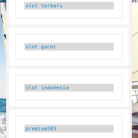
slot terbaru
slot gacor
slot indonesia
premium303