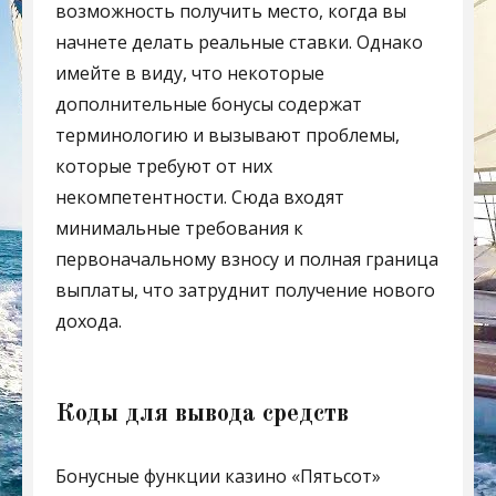
возможность получить место, когда вы
начнете делать реальные ставки. Однако
имейте в виду, что некоторые
дополнительные бонусы содержат
терминологию и вызывают проблемы,
которые требуют от них
некомпетентности. Сюда входят
минимальные требования к
первоначальному взносу и полная граница
выплаты, что затруднит получение нового
дохода.
Коды для вывода средств
Бонусные функции казино «Пятьсот»