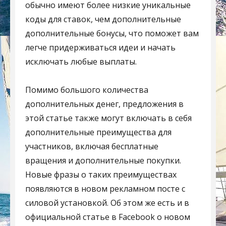
обычно имеют более низкие уникальные
коды для ставок, чем дополнительные
дополнительные бонусы, что поможет вам
легче придерживаться идеи и начать
исключать любые выплаты.
Помимо большого количества
дополнительных денег, предложения в
этой статье также могут включать в себя
дополнительные преимущества для
участников, включая бесплатные
вращения и дополнительные покупки.
Новые фразы о таких преимуществах
появляются в новом рекламном посте с
силовой установкой. Об этом же есть и в
официальной статье в Facebook о новом