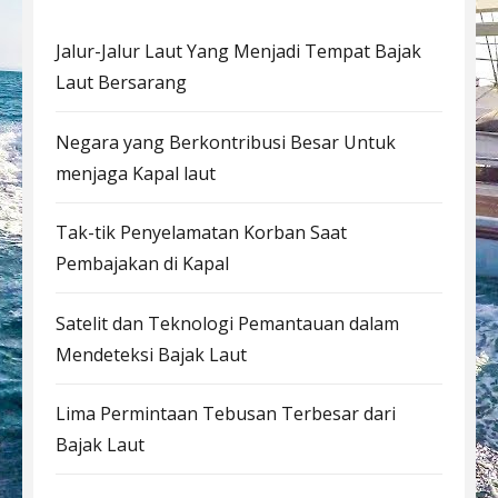
Jalur-Jalur Laut Yang Menjadi Tempat Bajak
Laut Bersarang
Negara yang Berkontribusi Besar Untuk
menjaga Kapal laut
Tak-tik Penyelamatan Korban Saat
Pembajakan di Kapal
Satelit dan Teknologi Pemantauan dalam
Mendeteksi Bajak Laut
Lima Permintaan Tebusan Terbesar dari
Bajak Laut