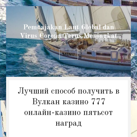
Pembajakan Laut Global dan
Virus Corona Terus Meningkat
MENU
Лучший способ получить в
Вулкан казино 777
онлайн-казино пятьсот
наград