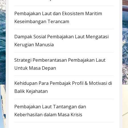
Pembajakan Laut dan Ekosistem Maritim
Keseimbangan Terancam
Dampak Sosial Pembajakan Laut Mengatasi
Kerugian Manusia
Strategi Pemberantasan Pembajakan Laut
Untuk Masa Depan
Kehidupan Para Pembajak Profil & Motivasi di
Balik Kejahatan
Pembajakan Laut Tantangan dan
Keberhasilan dalam Masa Krisis