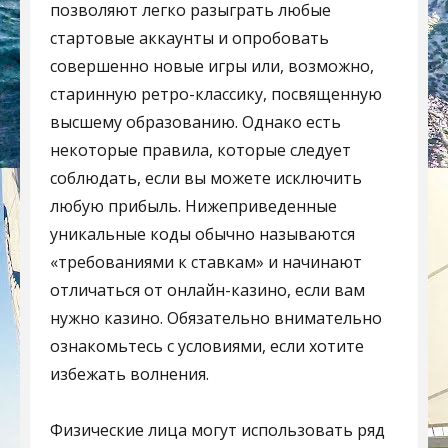
позволяют легко разыграть любые
стартовые аккаунты и опробовать
совершенно новые игры или, возможно,
старинную ретро-классику, посвященную
высшему образованию. Однако есть
некоторые правила, которые следует
соблюдать, если вы можете исключить
любую прибыль. Нижеприведенные
уникальные коды обычно называются
«требованиями к ставкам» и начинают
отличаться от онлайн-казино, если вам
нужно казино. Обязательно внимательно
ознакомьтесь с условиями, если хотите
избежать волнения.
Физические лица могут использовать ряд