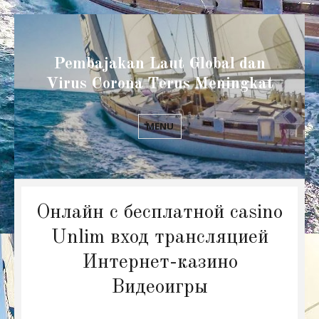
Pembajakan Laut Global dan
Virus Corona Terus Meningkat
MENU
Онлайн с бесплатной casino
Unlim вход трансляцией
Интернет-казино
Видеоигры