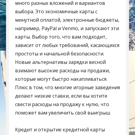
много разных вложений и вариантов
выбора. Это экономичные карты с
минутной оплатой, электронные бюджеты,
например, PayPal и Venmo, и запускают эти
карты. Выбор того, что вам подходит,
зависит от любых требований, касающихся
простоты и начальной безопасности.
Новые альтернативы зарядки весной
взимают высокие расходы на продажи,
которые могут быстро накапливаться.
Плюс в том, что многие игорные заведения
делают низкие ставки, если вы хотите
свести расходы на продажу к нулю, что
поможет вам увеличить свой выигрыш.
Кредит и открытие кредитной карты