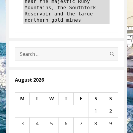
near the majestic Ruby 
Mountains, the Southfork 
Reservoir and the large 
northern gold mines
SEARC
Search
for:
August 2026
M
T
W
T
F
S
S
1
2
3
4
5
6
7
8
9