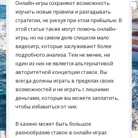
Онлайн-игры сохраняют возможность
изучать новые правила и разгадывать
стратегии, не рискуя при этом прибылью. В
этой статье также могут помочь онлайн-
игры, но на самом деле слишком мало
видеоигр, которые заслуживают более
подробного анализа. Тем не менее, ни
один из них не является альтернативой
авторитетной концепции ставок. Вы
всегда должны играть в пределах своих
возможностей и не играть с лишними
деньгами, которые вы можете заплатить,
чтобы избавиться от них.
В казино может быть большое
разнообразие ставок в онлайн-играх