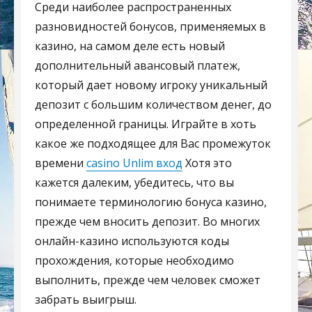
Среди наиболее распространенных
разновидностей бонусов, применяемых в
казино, на самом деле есть новый
дополнительный авансовый платеж,
который дает новому игроку уникальный
депозит с большим количеством денег, до
определенной границы. Играйте в хоть
какое же подходящее для Вас промежуток
времени
casino Unlim вход
Хотя это
кажется далеким, убедитесь, что вы
понимаете терминологию бонуса казино,
прежде чем вносить депозит. Во многих
онлайн-казино используются коды
прохождения, которые необходимо
выполнить, прежде чем человек сможет
забрать выигрыш.