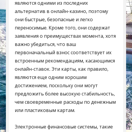
являются одними из последних
альтернатив в онлайн-казино, поэтому
они быстрые, безопасные и легко
переносимые. Кроме того, они содержат
заявления о преимуществах момента, хотя
важно убедиться, что ваш
первоначальный взнос соответствует их
встроенным рекомендациям, касающимся
онлайн-ставок. Эти карты, как правило,
являются еще одним хорошим
достижением, поскольку они могут
предложить более высокую стабильность,
чем своевременные расходы по денежным
или пластиковым картам.
Электронные финансовые системы, такие