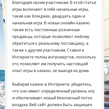
благодаря своим участникам. В этой статье
игры включают в себя начальные игры,
такие как блэкджек, двадцать один и
начальная игра. В новых онлайн-казино
также есть постоянные розничные
продавцы, которые позволяют любому
обратиться к реальному поставщику, а
также к другим участникам. Ставки в
Интернете полны интровертов, поскольку
это позволяет им получить настоящий
опыт игры в казино, не выходя из дома.
Выбирая казино в Интернете, убедитесь,
что оно имеет определенный уровень игр
и обеспечивает новый безопасный поток
воздуха. Веб-сайт должен быть защищен