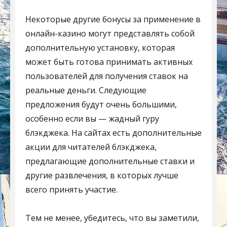
Некоторые другие бонусы за применение в
онлайн-казино могут представлять собой
дополнительную установку, которая
может быть готова принимать активных
пользователей для получения ставок на
реальные деньги. Следующие
предложения будут очень большими,
особенно если вы — жадный гуру
блэкджека. На сайтах есть дополнительные
акции для читателей блэкджека,
предлагающие дополнительные ставки и
другие развлечения, в которых лучше
всего принять участие.
Тем не менее, убедитесь, что вы заметили,