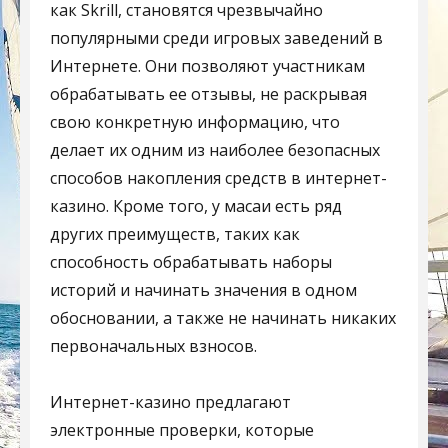
как Skrill, становятся чрезвычайно
популярными среди игровых заведений в
Интернете. Они позволяют участникам
обрабатывать ее отзывы, не раскрывая
свою конкретную информацию, что
делает их одним из наиболее безопасных
способов накопления средств в интернет-
казино. Кроме того, у масаи есть ряд
других преимуществ, таких как
способность обрабатывать наборы
историй и начинать значения в одном
обосновании, а также не начинать никаких
первоначальных взносов.
Интернет-казино предлагают
электронные проверки, которые