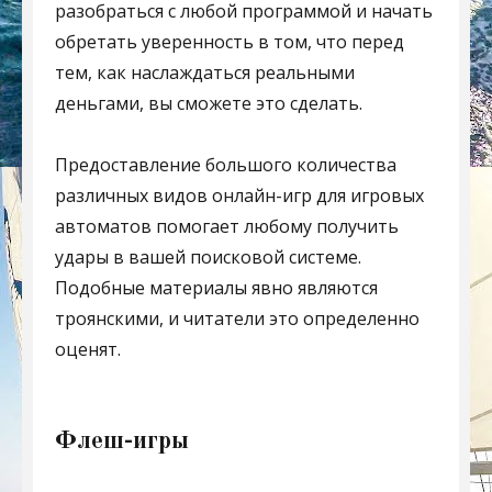
разобраться с любой программой и начать
обретать уверенность в том, что перед
тем, как наслаждаться реальными
деньгами, вы сможете это сделать.
Предоставление большого количества
различных видов онлайн-игр для игровых
автоматов помогает любому получить
удары в вашей поисковой системе.
Подобные материалы явно являются
троянскими, и читатели это определенно
оценят.
Флеш-игры