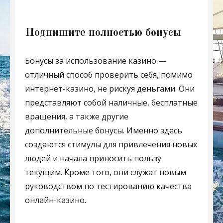
Подпишите полностью бонусы
Бонусы за использование казино —
отличный способ проверить себя, помимо
интернет-казино, не рискуя деньгами. Они
представляют собой наличные, бесплатные
вращения, а также другие
дополнительные бонусы. Именно здесь
создаются стимулы для привлечения новых
людей и начала приносить пользу
текущим. Кроме того, они служат новым
руководством по тестированию качества
онлайн-казино.