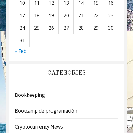
10
11
12
13
14
15
16
17
18
19
20
21
22
23
24
25
26
27
28
29
30
31
« Feb
CATEGORIES
Bookkeeping
Bootcamp de programación
Cryptocurrency News