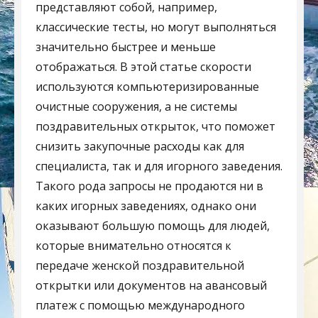
представляют собой, например,
классические тесты, но могут выполняться
значительно быстрее и меньше
отображаться. В этой статье скорости
используются компьютеризированные
очистные сооружения, а не системы
поздравительных открыток, что поможет
снизить закупочные расходы как для
специалиста, так и для игорного заведения.
Такого рода запросы не продаются ни в
каких игорных заведениях, однако они
оказывают большую помощь для людей,
которые внимательно относятся к
передаче женской поздравительной
открытки или документов на авансовый
платеж с помощью международного