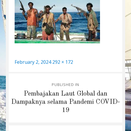
Posted
Full
February 2, 2024
292 × 172
on
size
Post
PUBLISHED IN
navigation
Pembajakan Laut Global dan
Dampaknya selama Pandemi COVID-
19