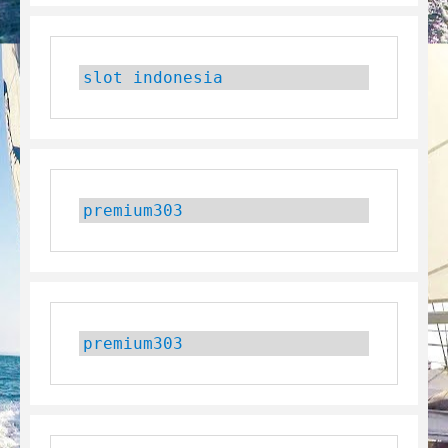
slot indonesia
premium303
premium303