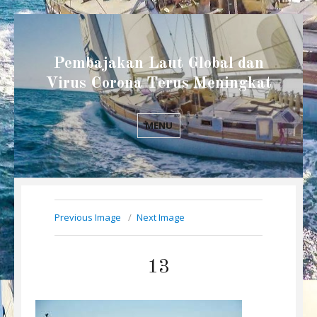
Pembajakan Laut Global dan
Virus Corona Terus Meningkat
MENU
Previous Image
Next Image
13