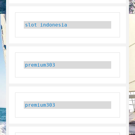
slot indonesia
premium303
premium303