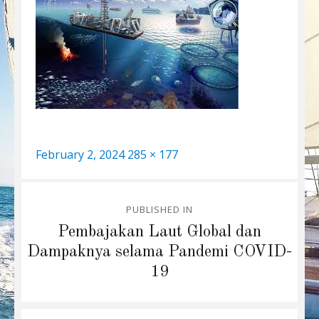
Posted
Full
February 2, 2024
285 × 177
on
size
Post
PUBLISHED IN
navigation
Pembajakan Laut Global dan
Dampaknya selama Pandemi COVID-
19