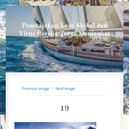
Pembajakan Laut Global dan
Virus Corona Terus Meningkat
MENU
Previous Image
Next Image
19