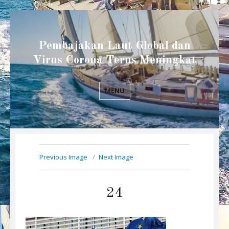
Pembajakan Laut Global dan
Virus Corona Terus Meningkat
MENU
Previous Image
Next Image
24