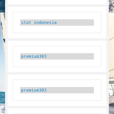
slot indonesia
premium303
premium303