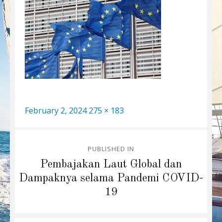
Posted
Full
February 2, 2024
275 × 183
on
size
Post
PUBLISHED IN
navigation
Pembajakan Laut Global dan
Dampaknya selama Pandemi COVID-
19