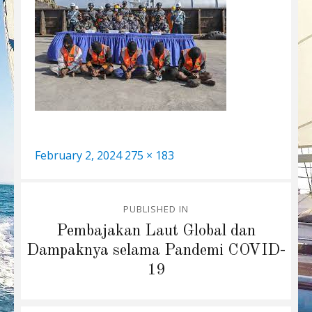
Posted
Full
February 2, 2024
275 × 183
on
size
Post
PUBLISHED IN
navigation
Pembajakan Laut Global dan
Dampaknya selama Pandemi COVID-
19