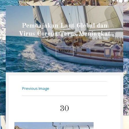
Pembajakan Laut Global dan
Virus Corona Terus Meningkat
MENU
Previous Image
30