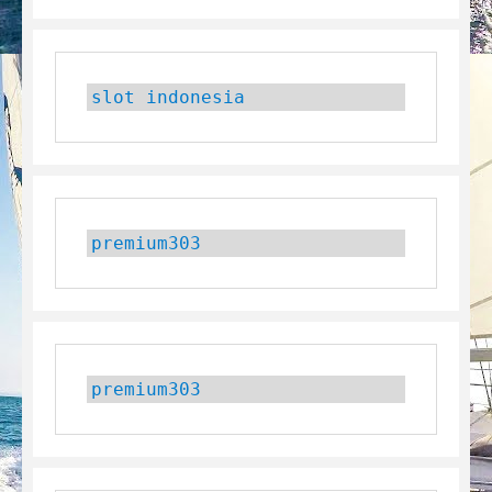
slot indonesia
premium303
premium303