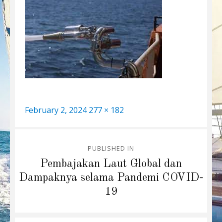
Posted
Full
February 2, 2024
277 × 182
on
size
Post
PUBLISHED IN
navigation
Pembajakan Laut Global dan
Dampaknya selama Pandemi COVID-
19