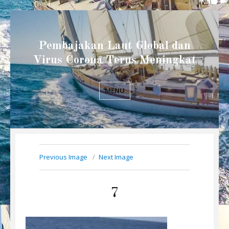
Pembajakan Laut Global dan
Virus Corona Terus Meningkat
MENU
Previous Image
Next Image
7