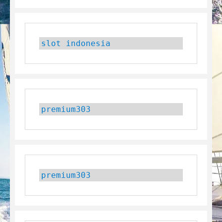
slot indonesia
premium303
premium303