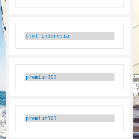
slot indonesia
premium303
premium303