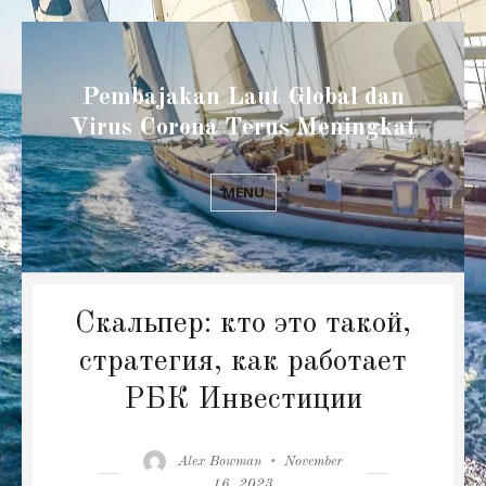
Pembajakan Laut Global dan
Virus Corona Terus Meningkat
MENU
Скальпер: кто это такой,
стратегия, как работает
РБК Инвестиции
Author
Posted
Alex Bowman
November
on
16, 2023