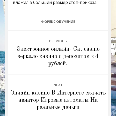
вложил в больший размер стоп-приказа.
CATEGORIES
ФОРЕКС ОБУЧЕНИЕ
Post
PREVIOUS
navigation
Previous
Электронное онлайн- Cat casino
post:
зеркало казино с депозитом в d
рублей.
NEXT
Next
Онлайн-казино В Интернете скачать
post:
авиатор Игровые автоматы На
реальные деньги