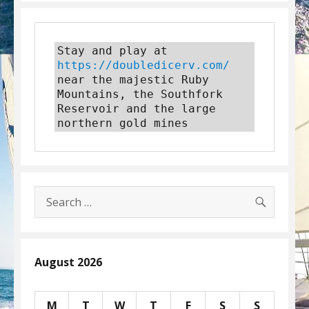
Stay and play at 
https://doubledicerv.com/
near the majestic Ruby 
Mountains, the Southfork 
Reservoir and the large 
northern gold mines
SEARC
Search
for:
August 2026
M
T
W
T
F
S
S