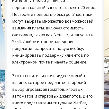
биткойны. Самый дешевый
первоначальный взнос составляет 20 евро.
Постройте полностью быстро. Участники
могут выбрать множество возможностей
взимания платы, включая стоимость
счетчиков, таких как Neteller, и запустить
Skrill. Любое игорное заведение
предлагает запросить новую ячейку,
инициировать поддержку клиентов по
электронной почте и начать общение.
Это относительно очевидное онлайн-
казино, которое предлагает широкий
выбор игровых автоматов, игровых
автоматов и стартовых джекпотов. В его
книге представлены титулы на NetEnt,