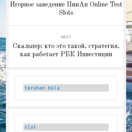
navigation
Previous
Игорное заведение ПинАп Online Test
post:
Slots
NEXT
Next
Скальпер: кто это такой, стратегия,
post:
как работает РБК Инвестиции
taruhan bola
slot