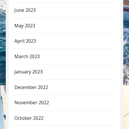
June 2023
May 2023
April 2023
March 2023
January 2023
December 2022
November 2022
October 2022