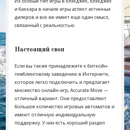
Их особый тип игры в блэкджек, блэкджек
и баккара в начале игры аспект истинных
дилеров и все же имеет еще один смысл,
связанный с реальностью.
Настоящий своп
Если вы также принадлежите к биткойн-
гемблинговому заведению в Интернете,
которое легко подключить и предлагает
множество онлайн-игр, Accurate Move —
отличный вариант. Они предоставляют
большое количество игровых автоматов и
имеют отличную индивидуальную
поддержку. У них есть хороший раздел