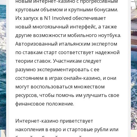
новым интернет-казино с прогрессивным
круговым объемом и крупными бонусами.
Их запуск в N1 Involved обеспечивает
новый многоязычный интерфейс, а также
другие возможности мобильного ноутбука.
Авторизованный итальянским экспертом
по ставкам старт соответствует надежной
теории ставок. Участникам следует
разумно экспериментировать с ее
состоянием в играх онлайн-казино, и они
могут воспользоваться множеством
ресурсов, чтобы помочь им улучшить свое
финансовое положение.
Интернет-казино приветствует
накопления в евро и стартовые рубли или