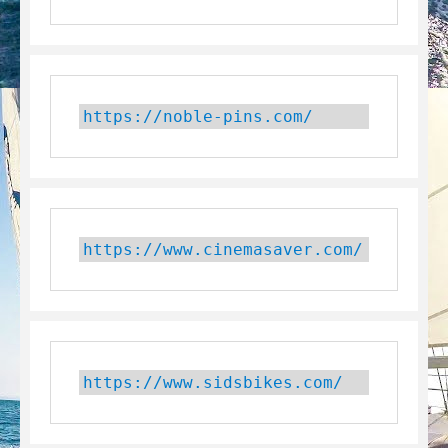
https://noble-pins.com/
https://www.cinemasaver.com/
https://www.sidsbikes.com/