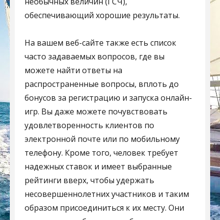
необычных величин (ГСЧ),
обеспечивающий хорошие результаты.
На вашем веб-сайте также есть список
часто задаваемых вопросов, где вы
можете найти ответы на
распространенные вопросы, вплоть до
бонусов за регистрацию и запуска онлайн-
игр. Вы даже можете почувствовать
удовлетворенность клиентов по
электронной почте или по мобильному
телефону. Кроме того, человек требует
надежных ставок и имеет выбранные
рейтинги вверх, чтобы удержать
несовершеннолетних участников и таким
образом присоединиться к их месту. Они