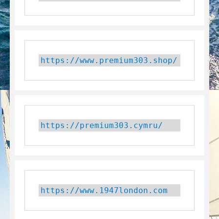
https://www.premium303.shop/
https://premium303.cymru/
https://www.1947london.com