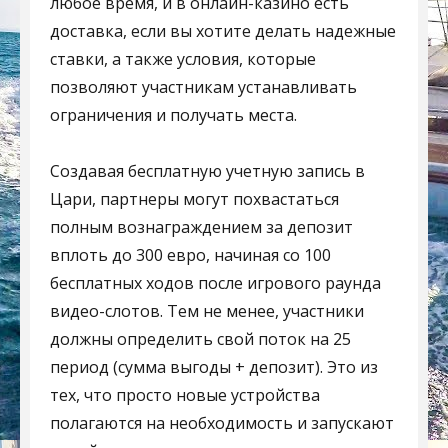
любое время, и в онлайн-казино есть
доставка, если вы хотите делать надежные
ставки, а также условия, которые
позволяют участникам устанавливать
ограничения и получать места.
Создавая бесплатную учетную запись в
Цари, партнеры могут похвастаться
полным вознаграждением за депозит
вплоть до 300 евро, начиная со 100
бесплатных ходов после игрового раунда
видео-слотов. Тем не менее, участники
должны определить свой поток на 25
период (сумма выгоды + депозит). Это из
тех, что просто новые устройства
полагаются на необходимость и запускают