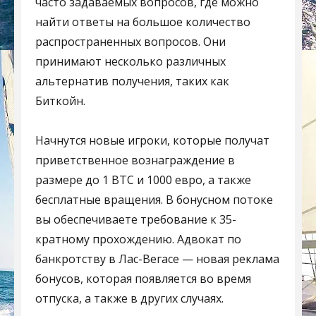
часто задаваемых вопросов, где можно
найти ответы на большое количество
распространенных вопросов. Они
принимают несколько различных
альтернатив получения, таких как
Биткойн.
Начнутся новые игроки, которые получат
приветственное вознаграждение в
размере до 1 BTC и 1000 евро, а также
бесплатные вращения. В бонусном потоке
вы обеспечиваете требование к 35-
кратному прохождению. Адвокат по
банкротству в Лас-Вегасе — новая реклама
бонусов, которая появляется во время
отпуска, а также в других случаях.