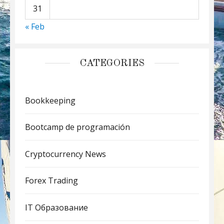
31
« Feb
CATEGORIES
Bookkeeping
Bootcamp de programación
Cryptocurrency News
Forex Trading
IT Образование