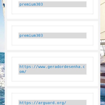
premium303
premium303
https://www.geradordesenha.c
om/
https://arguard.org/