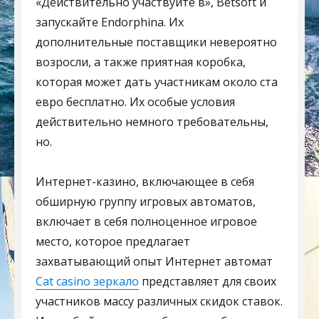
«Действительно участвуйте в», Betsoft и
запускайте Endorphina. Их
дополнительные поставщики невероятно
возросли, а также приятная коробка,
которая может дать участникам около ста
евро бесплатно. Их особые условия
действительно немного требовательны,
но.
Интернет-казино, включающее в себя
обширную группу игровых автоматов,
включает в себя полноценное игровое
место, которое предлагает
захватывающий опыт Интернет автомат
Cat casino зеркало
представляет для своих
участников массу различных скидок ставок.