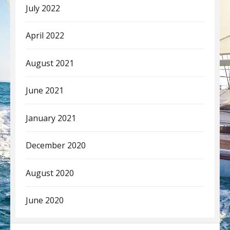
July 2022
April 2022
August 2021
June 2021
January 2021
December 2020
August 2020
June 2020