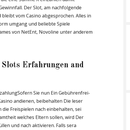
ewinnfall. Der Slot, am nachfolgende
d bleibt vom Casino abgesprochen. Alles in
norm umgang und beliebte Spiele
Games von NetEnt, Novoline unter anderem
 Slots Erfahrungen and
Sofern Sie nun Ein Gebührenfrei-
Kasino andienen, beibehalten Die leser
 die Freispielen nach einbehalten, sei
amtheit welches Eltern sollen, wird Der
len und nach aktivieren. Falls sera