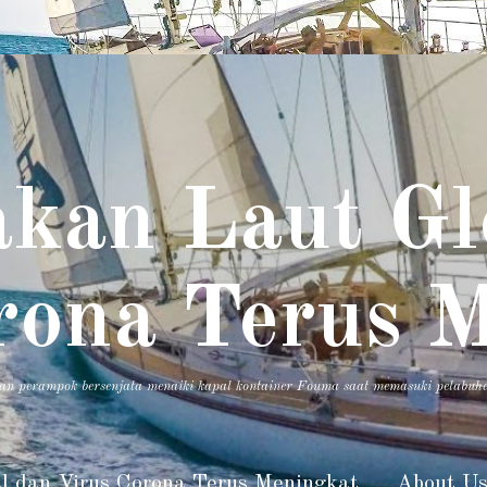
kan Laut Gl
rona Terus 
pan perampok bersenjata menaiki kapal kontainer Fouma saat memasuki pelabuh
l dan Virus Corona Terus Meningkat
About U