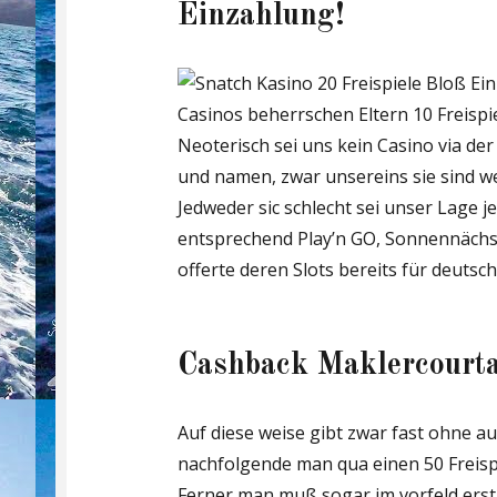
Einzahlung!
Casinos beherrschen Eltern 10 Freispi
Neoterisch sei uns kein Casino via de
und namen, zwar unsereins sie sind we
Jedweder sic schlecht sei unser Lage 
entsprechend Play’n GO, Sonnennächst
offerte deren Slots bereits für deuts
Cashback Maklercourt
Auf diese weise gibt zwar fast ohn
nachfolgende man qua einen 50 Freisp
Ferner man muß sogar im vorfeld erst