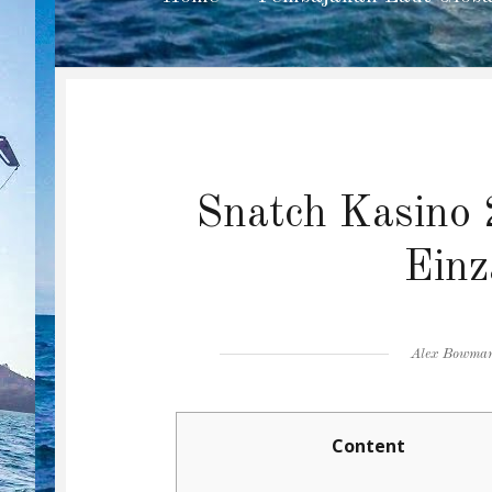
Snatch Kasino 
Einz
Author
Alex Bowma
Content