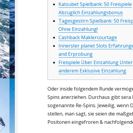
Katsubet Spielbank: 50 Freispiele
Abzüglich Einzahlungsbonus
Tagesgestirn Spielbank: 50 Freisp
Ohne Einzahlung!
Cashback Maklercourtage
Innerster planet Slots Erfahrung
and Erprobung
Freispiele Über Einzahlung Unter
anderem Exklusive Einzahlung
Oder inside folgendem Runde vermög
Spins anerziehen. Durchaus gibt sera k
sogenannte Re-Spins.
Jeweilig, wenn 
stellen, man sagt, sie seien die maß
Positonen eingefroren & nachfolgend