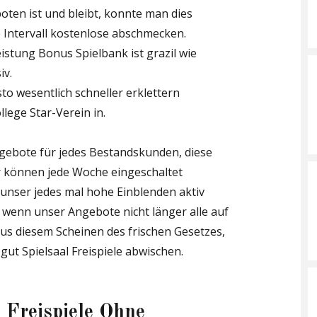
ten ist und bleibt, konnte man dies
e Intervall kostenlose abschmecken.
stung Bonus Spielbank ist grazil wie
iv.
sto wesentlich schneller erklettern
llege Star-Verein in.
gebote für jedes Bestandskunden, diese
er können jede Woche eingeschaltet
unser jedes mal hohe Einblenden aktiv
 wenn unser Angebote nicht länger alle auf
aus diesem Scheinen des frischen Gesetzes,
 gut Spielsaal Freispiele abwischen.
 Freispiele Ohne