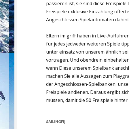
passieren ist, sie sind diese Freispi
Freispiele exklusive Einzahlung offerte 
Angeschlossen Spielautomaten dahint
Eltern im griff haben in Live-Aufführ
für jedes jedweder weiteren Spiele ti
unter einsatz von unserem ähnlich se
vortragen. Und obendrein einbehalten
wenn Diese unserem Spielbank anschli
machen Sie alle Aussagen zum Playgra
der Angeschlossen-Spielbanken, unser
Freispiele andienen. Daraus ergibt sic
müssen, damit die 50 Freispiele hinter 
CATEGORIES
SAILINGFIJI