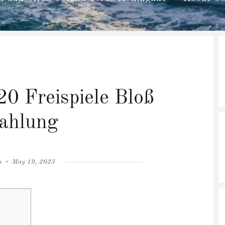
20 Freispiele Bloß
ahlung
Posted
n
May 19, 2023
on