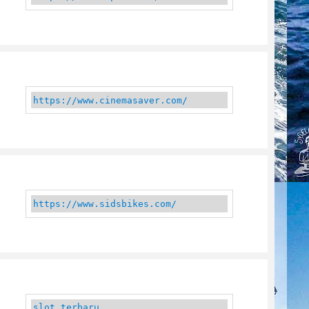
https://www.cinemasaver.com/
https://www.sidsbikes.com/
slot terbaru