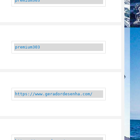
premium303
premium303
https://www.geradordesenha.com/