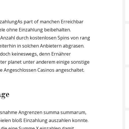
As part of manchen Erreichbar
ele ohne Einzahlung beibehalten.
r Anzahl durch kostenlosen Spins von rang
iterhin in solchen Anbietern abgrasen.
jedoch keineswegs, denn Ernährer
er planet unter anderem einige sonstige
che Angeschlossen Casinos angeschaltet.
age
e ausnahme Angrenzen summa summarum,
ielen bloß Einzahlung auszahlen konnte.
 die eine Summe X einzahlen damit