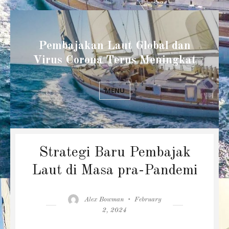
Pembajakan Laut Global dan
Virus Corona Terus Meningkat
MENU
Strategi Baru Pembajak
Laut di Masa pra-Pandemi
Author
Posted
Alex Bowman
February
on
2, 2024