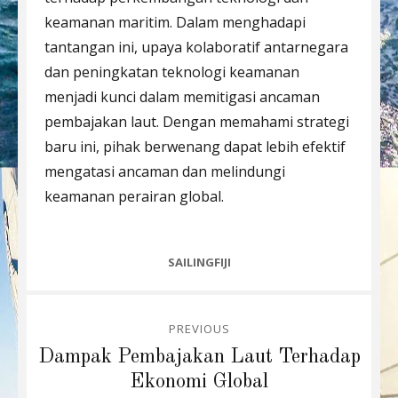
keamanan maritim. Dalam menghadapi
tantangan ini, upaya kolaboratif antarnegara
dan peningkatan teknologi keamanan
menjadi kunci dalam memitigasi ancaman
pembajakan laut. Dengan memahami strategi
baru ini, pihak berwenang dapat lebih efektif
mengatasi ancaman dan melindungi
keamanan perairan global.
CATEGORIES
SAILINGFIJI
Post
PREVIOUS
navigation
Previous
Dampak Pembajakan Laut Terhadap
post:
Ekonomi Global