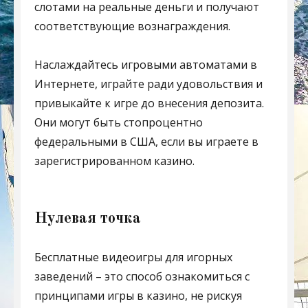
слотами на реальные деньги и получают
соответствующие вознаграждения.
Наслаждайтесь игровыми автоматами в
Интернете, играйте ради удовольствия и
привыкайте к игре до внесения депозита.
Они могут быть стопроцентно
федеральными в США, если вы играете в
зарегистрированном казино.
Нулевая точка
Бесплатные видеоигры для игорных
заведений – это способ ознакомиться с
принципами игры в казино, не рискуя