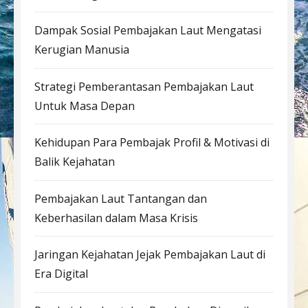
Dampak Sosial Pembajakan Laut Mengatasi
Kerugian Manusia
Strategi Pemberantasan Pembajakan Laut
Untuk Masa Depan
Kehidupan Para Pembajak Profil & Motivasi di
Balik Kejahatan
Pembajakan Laut Tantangan dan
Keberhasilan dalam Masa Krisis
Jaringan Kejahatan Jejak Pembajakan Laut di
Era Digital