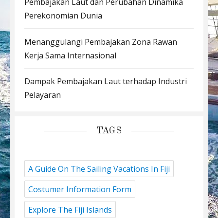
Pembajakan Laut dan Perubahan Dinamika
Perekonomian Dunia
Menanggulangi Pembajakan Zona Rawan
Kerja Sama Internasional
Dampak Pembajakan Laut terhadap Industri
Pelayaran
TAGS
A Guide On The Sailing Vacations In Fiji
Costumer Information Form
Explore The Fiji Islands