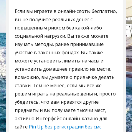
Если вы играете в онлайн-слоты бесплатно,
вы не получите реальных денег с
повышенным риском без какой-либо
социальной нагрузки. Вы также можете
изучать методы, ранее принимавшие
участие в законных фондах. Вы также
можете установить лимиты на часы и
установить домашнее правило на месте,
возможно, вы думаете о привычке делать
ставки. Тем не менее, если мы все же
решим играть на реальные деньги, просто
убедитесь, что вам нравятся другие
предметы и вы получаете тысячи мест,
активно Интерфейс онлайн-казино для
сайте
Pin Up без регистрации без смс