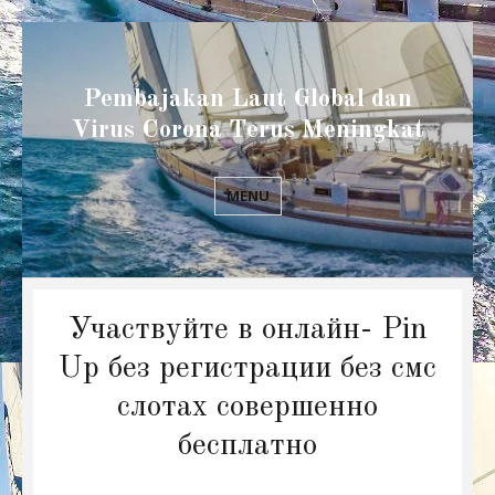
Pembajakan Laut Global dan
Virus Corona Terus Meningkat
MENU
Участвуйте в онлайн- Pin
Up без регистрации без смс
слотах совершенно
бесплатно