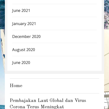
June 2021
January 2021
December 2020
August 2020
June 2020
Home
Pembajakan Laut Global dan Virus
Corona Terus Meningkat