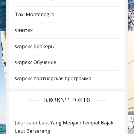
Taxi Montenegro
Финтех
Форекс Брокеры
Форекс Обучение
Форекс партнерская программа
RECENT POSTS
Jalur-Jalur Laut Yang Menjadi Tempat Bajak
Laut Bersarang