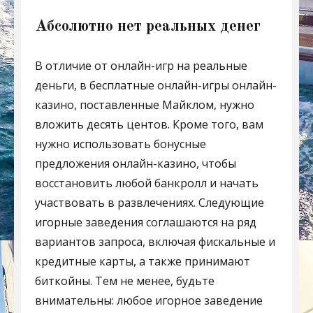
Абсолютно нет реальных денег
В отличие от онлайн-игр на реальные
деньги, в бесплатные онлайн-игры онлайн-
казино, поставленные Майклом, нужно
вложить десять центов. Кроме того, вам
нужно использовать бонусные
предложения онлайн-казино, чтобы
восстановить любой банкролл и начать
участвовать в развлечениях. Следующие
игорные заведения соглашаются на ряд
вариантов запроса, включая фискальные и
кредитные карты, а также принимают
биткойны. Тем не менее, будьте
внимательны: любое игорное заведение