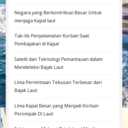
Negara yang Berkontribusi Besar Untuk
menjaga Kapal laut
Tak-tik Penyelamatan Korban Saat
Pembajakan di Kapal
Satelit dan Teknologi Pemantauan dalam
Mendeteksi Bajak Laut
Lima Permintaan Tebusan Terbesar dari
Bajak Laut
Lima Kapal Besar yang Menjadi Korban
Perompak Di Laut