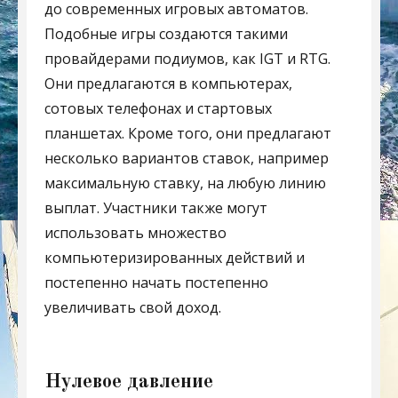
до современных игровых автоматов.
Подобные игры создаются такими
провайдерами подиумов, как IGT и RTG.
Они предлагаются в компьютерах,
сотовых телефонах и стартовых
планшетах. Кроме того, они предлагают
несколько вариантов ставок, например
максимальную ставку, на любую линию
выплат. Участники также могут
использовать множество
компьютеризированных действий и
постепенно начать постепенно
увеличивать свой доход.
Нулевое давление