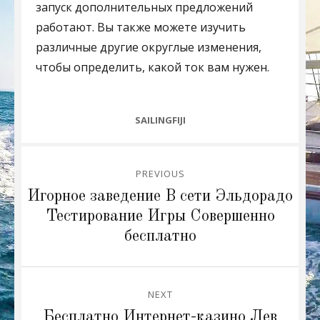
запуск дополнительных предложений
работают. Вы также можете изучить
различные другие округлые изменения,
чтобы определить, какой ток вам нужен.
CATEGORIES
SAILINGFIJI
Post
PREVIOUS
navigation
Previous
Игорное заведение В сети Эльдорадо
post:
Тестирование Игры Совершенно
бесплатно
NEXT
Next
Бесплатно Интернет-казино Лев