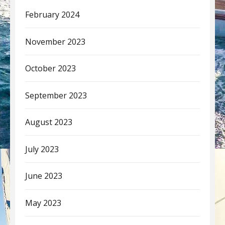
February 2024
November 2023
October 2023
September 2023
August 2023
July 2023
June 2023
May 2023