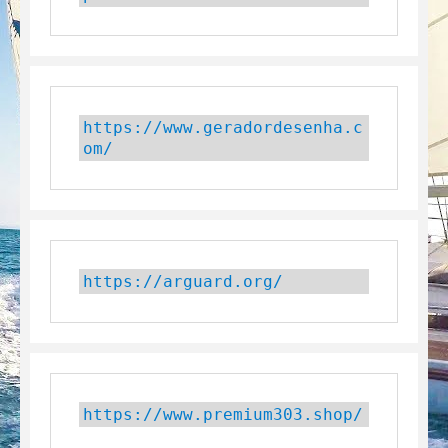
https://www.geradordesenha.c
om/
https://arguard.org/
https://www.premium303.shop/