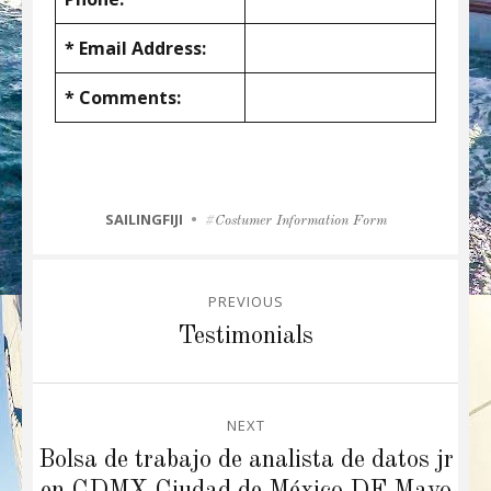
* Email Address:
* Comments:
CATEGORIES
SAILINGFIJI
Tags
Costumer Information Form
Post
PREVIOUS
navigation
Previous
Testimonials
post:
NEXT
Next
Bolsa de trabajo de analista de datos jr
post:
en CDMX Ciudad de México DF Mayo