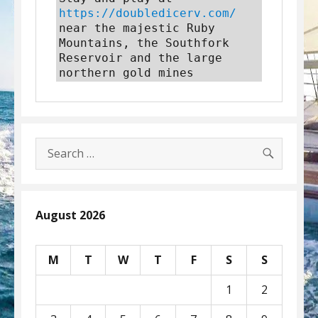
https://doubledicerv.com/
near the majestic Ruby 
Mountains, the Southfork 
Reservoir and the large 
northern gold mines
SEARC
Search
for:
August 2026
M
T
W
T
F
S
S
1
2