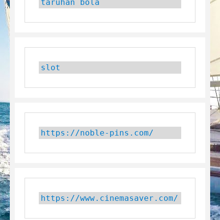
taruhan bola
slot
https://noble-pins.com/
https://www.cinemasaver.com/