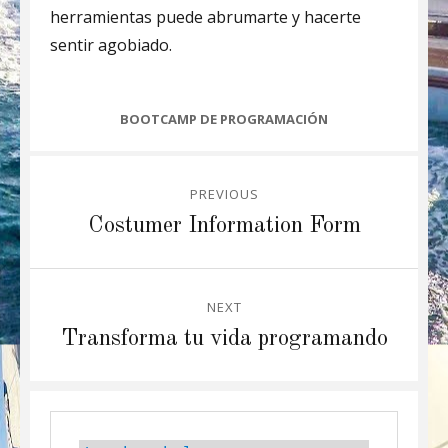
herramientas puede abrumarte y hacerte
sentir agobiado.
CATEGORIES
BOOTCAMP DE PROGRAMACIÓN
Post
PREVIOUS
navigation
Previous
Costumer Information Form
post:
NEXT
Next
Transforma tu vida programando
post: