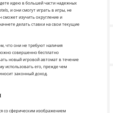
йдете идею в большей части надежных
els, и они смогут играть в игры, не
н сможет изучить округление и
 начнете делать ставки на свои текущие
м, что они не требуют наличия
 можно совершенно бесплатно
ать новый игровой автомат в течение
му использовать его, прежде чем
иносит законный доход.
м
ся со сферическим изображением