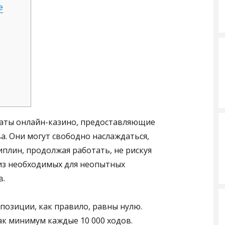
е
аты онлайн-казино, предоставляющие
. Они могут свободно наслаждаться,
плин, продолжая работать, не рискуя
из необходимых для неопытных
в.
позиции, как правило, равны нулю.
к минимум каждые 10 000 ходов.