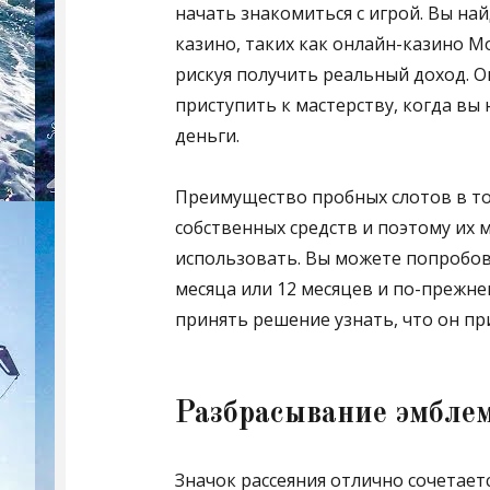
начать знакомиться с игрой. Вы на
казино, таких как онлайн-казино Mot
рискуя получить реальный доход. О
приступить к мастерству, когда вы
деньги.
Преимущество пробных слотов в то
собственных средств и поэтому их
использовать. Вы можете попробов
месяца или 12 месяцев и по-прежне
принять решение узнать, что он пр
Разбрасывание эмбле
Значок рассеяния отлично сочетает