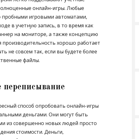
 полноценные онлайн-игры. Любые
ю пробными игровыми автоматами,
де в учетную запись, в то время как
аннер на мониторе, а также концепцию
я производительность хорошо работает
ть не совсем так, если вы будете более
ственные файлы.
е переписывание
ресный способ опробовать онлайн-игры
еальными деньгами. Они могут быть
ми из совершенно новых людей просто
дения стоимости. Деньги,