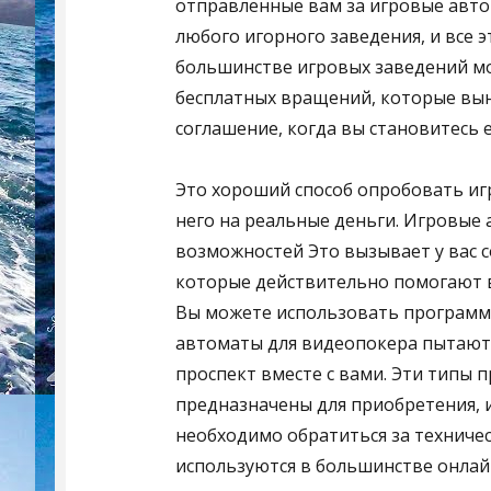
отправленные вам за игровые авто
любого игорного заведения, и все э
большинстве игровых заведений мо
бесплатных вращений, которые вы
соглашение, когда вы становитесь 
Это хороший способ опробовать иг
него на реальные деньги. Игровые
возможностей Это вызывает у вас 
которые действительно помогают ва
Вы можете использовать программн
автоматы для видеопокера пытают
проспект вместе с вами. Эти типы 
предназначены для приобретения, 
необходимо обратиться за техниче
используются в большинстве онлай