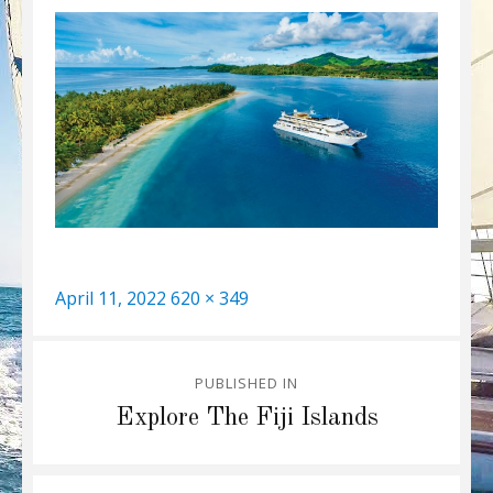
Posted
Full
April 11, 2022
620 × 349
on
size
Post
PUBLISHED IN
navigation
Explore The Fiji Islands