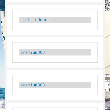
slot indonesia
premium303
premium303