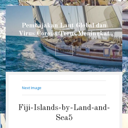
Pembajakan Laut Global dan
Virus Corona Terus Meningkat
MENU
Next Image
Fiji-Islands-by-Land-and-
Sea5