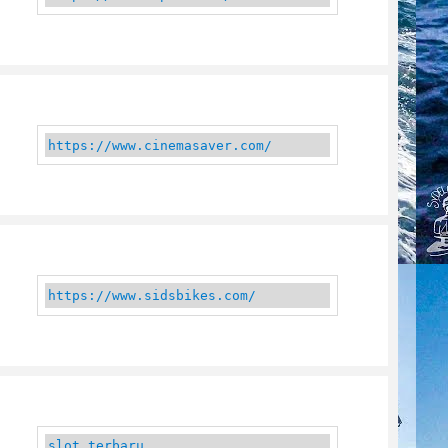
https://www.cinemasaver.com/
https://www.sidsbikes.com/
slot terbaru