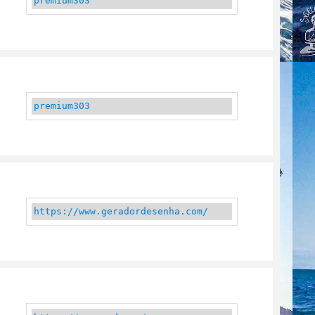
premium303
premium303
https://www.geradordesenha.com/