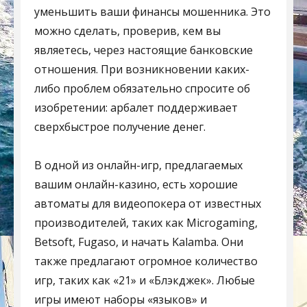
уменьшить ваши финансы мошенника. Это
можно сделать, проверив, кем вы
являетесь, через настоящие банковские
отношения. При возникновении каких-
либо проблем обязательно спросите об
изобретении: арбалет поддерживает
сверхбыстрое получение денег.
В одной из онлайн-игр, предлагаемых
вашим онлайн-казино, есть хорошие
автоматы для видеопокера от известных
производителей, таких как Microgaming,
Betsoft, Fugaso, и начать Kalamba. Они
также предлагают огромное количество
игр, таких как «21» и «Блэкджек». Любые
игры имеют наборы «языков» и