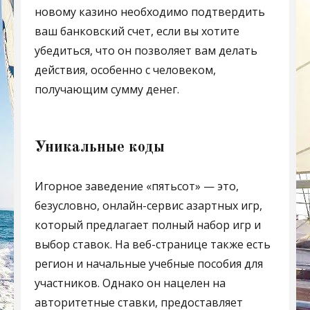
новому казино необходимо подтвердить
ваш банковский счет, если вы хотите
убедиться, что он позволяет вам делать
действия, особенно с человеком,
получающим сумму денег.
Уникальные коды
Игорное заведение «пятьсот» — это,
безусловно, онлайн-сервис азартных игр,
который предлагает полный набор игр и
выбор ставок. На веб-странице также есть
регион и начальные учебные пособия для
участников. Однако он нацелен на
авторитетные ставки, предоставляет