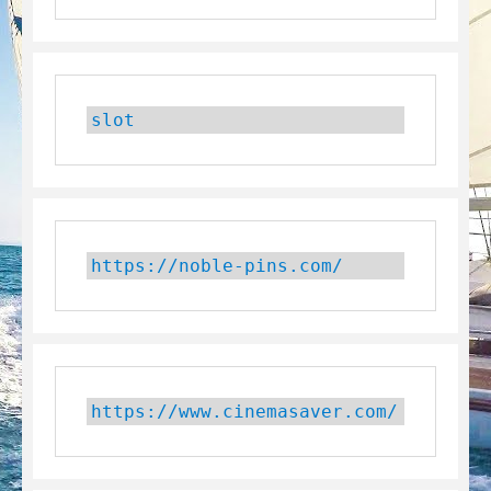
slot
https://noble-pins.com/
https://www.cinemasaver.com/