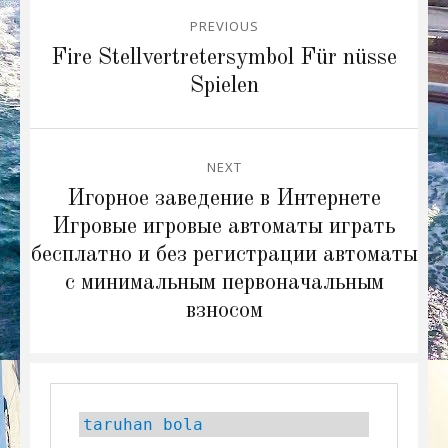
Post
PREVIOUS
navigation
Previous
Fire Stellvertretersymbol Für nüsse
post:
Spielen
NEXT
Next
Игорное заведение в Интернете
post:
Игровые игровые автоматы играть
бесплатно и без регистрации автоматы
с минимальным первоначальным
взносом
taruhan bola