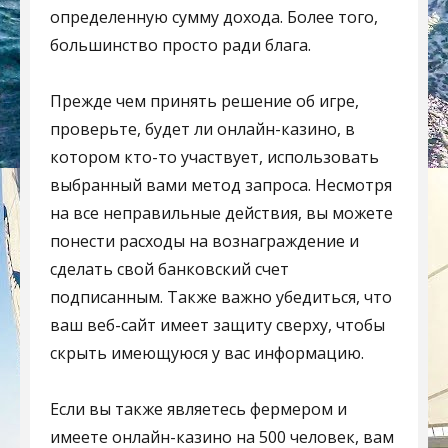
определенную сумму дохода. Более того,
большинство просто ради блага.
Прежде чем принять решение об игре,
проверьте, будет ли онлайн-казино, в
котором кто-то участвует, использовать
выбранный вами метод запроса. Несмотря
на все неправильные действия, вы можете
понести расходы на вознаграждение и
сделать свой банковский счет
подписанным. Также важно убедиться, что
ваш веб-сайт имеет защиту сверху, чтобы
скрыть имеющуюся у вас информацию.
Если вы также являетесь фермером и
имеете онлайн-казино на 500 человек, вам