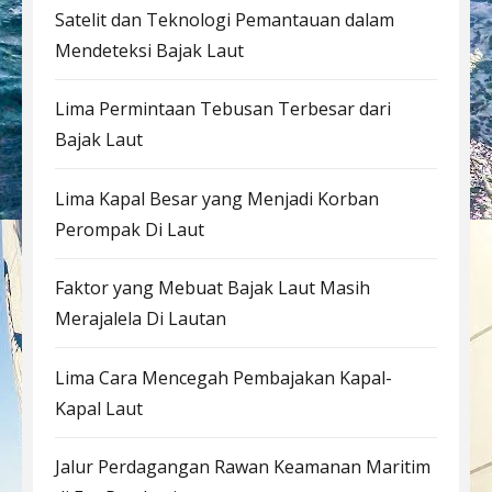
Satelit dan Teknologi Pemantauan dalam
Mendeteksi Bajak Laut
Lima Permintaan Tebusan Terbesar dari
Bajak Laut
Lima Kapal Besar yang Menjadi Korban
Perompak Di Laut
Faktor yang Mebuat Bajak Laut Masih
Merajalela Di Lautan
Lima Cara Mencegah Pembajakan Kapal-
Kapal Laut
Jalur Perdagangan Rawan Keamanan Maritim