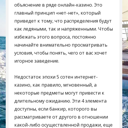
объяснение в ряде онлайн-казино. Это
главный принцип «нет-нет», который
приведет к тому, что распределения будут
как ледяными, так и напряженными. Чтобы
избежать этого вопроса, постоянно
начинайте внимательно просматривать
условия, чтобы понять, чего от вас хочет
игорное заведение.
Недостаток эпохи 5 сотен интернет-
казино, как правило, мгновенный, а
некоторые предметы могут привести к
длительному ожиданию. Эти 4 элемента
доступны, если банкир, которого вы
рассматриваете от другого в отношении
какой-либо осуществленной продажи, еще