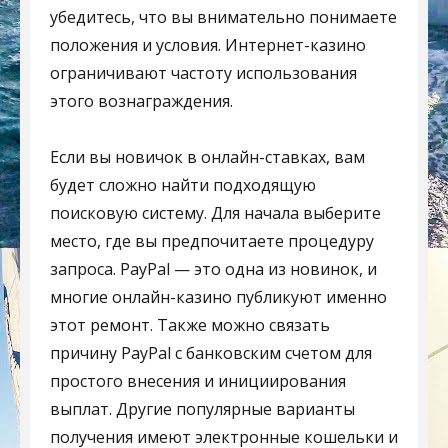
убедитесь, что вы внимательно понимаете
положения и условия. Интернет-казино
ограничивают частоту использования
этого вознаграждения.
Если вы новичок в онлайн-ставках, вам
будет сложно найти подходящую
поисковую систему. Для начала выберите
место, где вы предпочитаете процедуру
запроса. PayPal — это одна из новинок, и
многие онлайн-казино публикуют именно
этот ремонт. Также можно связать
причину PayPal с банковским счетом для
простого внесения и инициирования
выплат. Другие популярные варианты
получения имеют электронные кошельки и