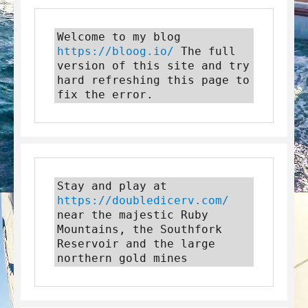
Welcome to my blog 
https://bloog.io/
 The full 
version of this site and try 
hard refreshing this page to 
fix the error.
Stay and play at 
https://doubledicerv.com/
near the majestic Ruby 
Mountains, the Southfork 
Reservoir and the large 
northern gold mines