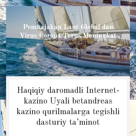
Pembajakan Laut Global dan
Virus Corona Terus Meningkat
MENU
Haqiqiy daromadli Internet-
kazino Uyali betandreas
kazino qurilmalarga tegishli
dasturiy ta’minot