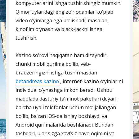
kompyuterlarini ishga tushirishingiz mumkin.
Qimor uylaridagi eng zo’r odamlar ko’plab
video o’yinlarga ega bo’lishadi, masalan,
kinofilm o’ynash va black-jackni ishga
tushirish.
Kazino so’rovi haqiqatan ham dizayndir,
chunki mobil qurilma bo’lib, veb-
brauzeringizni ishga tushirmasdan
betandreas kazino
, internet-kazino o’yinlarini
individual o’ynashga imkon beradi. Ushbu
maqolada dasturiy ta’minot paketlari deyarli
barcha uyali telefonlar uchun mo’ljallangan
bo’lib, ba’zan iOS-da ishlay boshlaydi va
Android qurilmalarida boshlanadi. Bundan
tashqari, ular sizga xavfsiz havo oqimini va