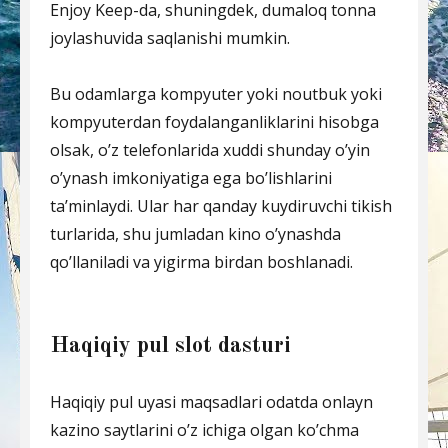
Enjoy Keep-da, shuningdek, dumaloq tonna
joylashuvida saqlanishi mumkin.
Bu odamlarga kompyuter yoki noutbuk yoki
kompyuterdan foydalanganliklarini hisobga
olsak, o’z telefonlarida xuddi shunday o’yin
o’ynash imkoniyatiga ega bo’lishlarini
ta’minlaydi.
Ular har qanday kuydiruvchi tikish
turlarida, shu jumladan kino o’ynashda
qo’llaniladi va yigirma birdan boshlanadi.
Haqiqiy pul slot dasturi
Haqiqiy pul uyasi maqsadlari odatda onlayn
kazino saytlarini o’z ichiga olgan ko’chma