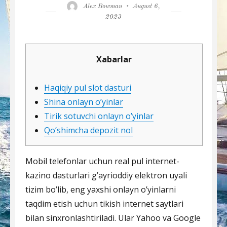
Author
Posted
Alex Bowman
August 6,
on
2023
Xabarlar
Haqiqiy pul slot dasturi
Shina onlayn o’yinlar
Tirik sotuvchi onlayn o’yinlar
Qo’shimcha depozit nol
Mobil telefonlar uchun real pul internet-
kazino dasturlari g’ayrioddiy elektron uyali
tizim bo’lib, eng yaxshi onlayn o’yinlarni
taqdim etish uchun tikish internet saytlari
bilan sinxronlashtiriladi. Ular Yahoo va Google