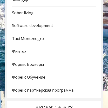
Sober living
Software development
Taxi Montenegro
Финтех
Форекс Брокеры
Форекс Обучение
Форекс партнерская программа
RECENT POSTS