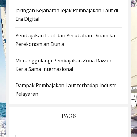
Jaringan Kejahatan Jejak Pembajakan Laut di
Era Digital
Pembajakan Laut dan Perubahan Dinamika
Perekonomian Dunia
Menanggulangi Pembajakan Zona Rawan
Kerja Sama Internasional
Dampak Pembajakan Laut terhadap Industri
Pelayaran
TAGS