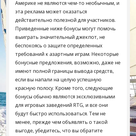
Америке не являются чем-то необычным, и
эта реклама может оказаться
действительно полезной для участников.
Приведенные ниже бонусы могут помочь
выиграть значительный джекпот, не
беспокоясь о защите определенных
требований к азартным играм. Некоторые
бонусные предложения, возможно, даже не
имеют полной границы вывода средств,
если вы напали на целую успешную
красную полосу. Кроме того, следующие
бонусы обычно являются эксклюзивными
для игровых заведений RTG, и все они
будут быстро использоваться. Тем не
менее, прежде чем объявлять о такой
выгоде, убедитесь, что вы обратите