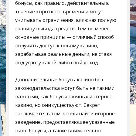
бонусы, как правило, действительны в
течение короткого времени и могут
учитывать ограничения, включая полную
границу вывода средств. Тем не менее,
основные принципы — отличный способ
получить доступ к новому казино,
зарабатывая реальные деньги, не ставя
под угрозу какой-либо свой доход.
Дополнительные бонусы казино без
законодательства могут быть не такими
важными, как бонусы заочных интернет-
казино, но они существуют. Секрет
заключается в том, чтобы найти игорное
заведение, предоставляющее указанные
ниже бонусы, а также внимательно