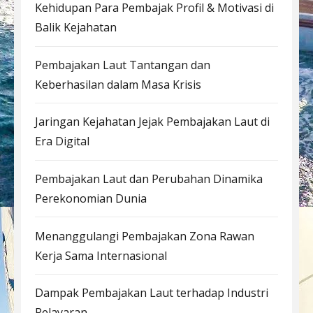
Kehidupan Para Pembajak Profil & Motivasi di
Balik Kejahatan
Pembajakan Laut Tantangan dan
Keberhasilan dalam Masa Krisis
Jaringan Kejahatan Jejak Pembajakan Laut di
Era Digital
Pembajakan Laut dan Perubahan Dinamika
Perekonomian Dunia
Menanggulangi Pembajakan Zona Rawan
Kerja Sama Internasional
Dampak Pembajakan Laut terhadap Industri
Pelayaran