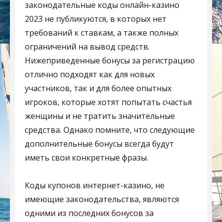
законодательные коды онлайн-казино
2023 не публикуются, в которых нет
требований к ставкам, а также полных
ограничений на вывод средств.
Нижеприведенные бонусы за регистрацию
отлично подходят как для новых
участников, так и для более опытных
игроков, которые хотят попытать счастья
женщины и не тратить значительные
средства. Однако помните, что следующие
дополнительные бонусы всегда будут
иметь свои конкретные фразы.
Коды купонов интернет-казино, не
имеющие законодательства, являются
одними из последних бонусов за