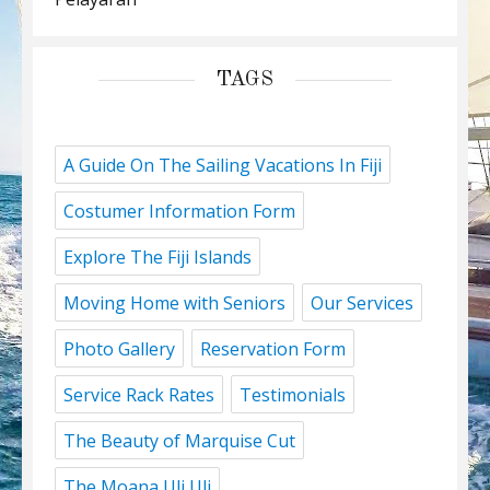
TAGS
A Guide On The Sailing Vacations In Fiji
Costumer Information Form
Explore The Fiji Islands
Moving Home with Seniors
Our Services
Photo Gallery
Reservation Form
Service Rack Rates
Testimonials
The Beauty of Marquise Cut
The Moana Uli Uli