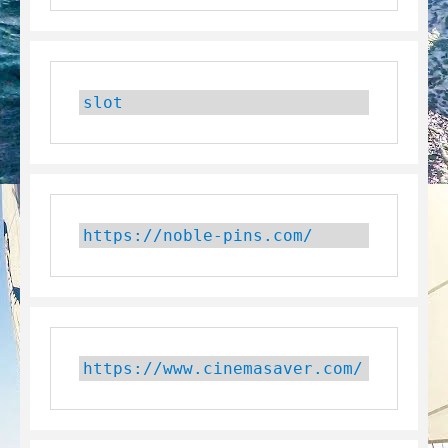
slot
https://noble-pins.com/
https://www.cinemasaver.com/