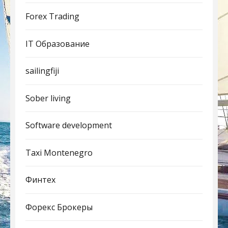
Forex Trading
IT Образование
sailingfiji
Sober living
Software development
Taxi Montenegro
Финтех
Форекс Брокеры