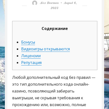
Author
Posted
Alex Bowman
August 6,
on
2023
Содержание
Бонусы
Видеоигры открываются
Лицензии
Репутация
Любой дополнительный код без правил —
это тип дополнительного кода онлайн-
казино, позволяющий забирать
выигрыши, не скрывая требования к
прохождению или, возможно, полные