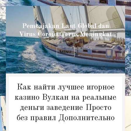
Pembajakan Laut Global dan
Virus Corona Terus Meningkat
MENU
Как найти лучшее игорное
казино Вулкан на реальные
деньги заведение Просто
без правил Дополнительно