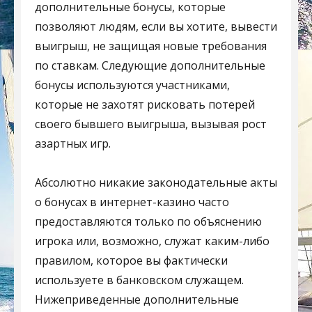
дополнительные бонусы, которые
позволяют людям, если вы хотите, вывести
выигрыш, не защищая новые требования
по ставкам. Следующие дополнительные
бонусы используются участниками,
которые не захотят рисковать потерей
своего бывшего выигрыша, вызывая рост
азартных игр.
Абсолютно никакие законодательные акты
о бонусах в интернет-казино часто
предоставляются только по объяснению
игрока или, возможно, служат каким-либо
правилом, которое вы фактически
используете в банковском служащем.
Нижеприведенные дополнительные