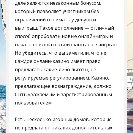
деле являются незаконным бонусом,
который позволяет участникам без
ограничений отнимать у девушки
выигрыш. Такое дополнение — отличный
способ опробовать новые онлайн-игры и
начать повышать свои шансы на выигрыш.
Но убедитесь, что вы заметили, что не
каждое онлайн-казино имеет право
предлагать какие-либо льготы, не
регулируемые регулированием. Казино,
предлагающее вознаграждение, должно
быть уважаемым и зарегистрированным
пользователем.
Есть несколько игорных домов, которые
не предлагают никаких дополнительных