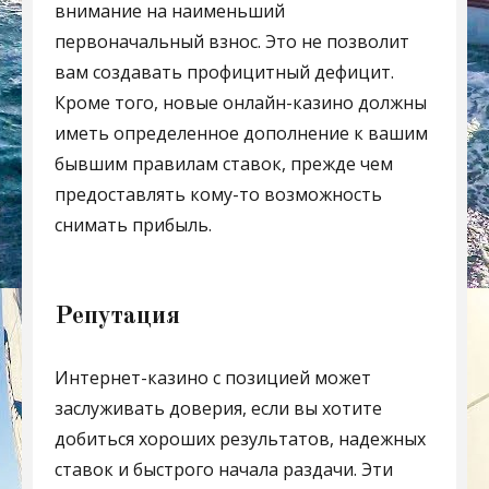
внимание на наименьший
первоначальный взнос. Это не позволит
вам создавать профицитный дефицит.
Кроме того, новые онлайн-казино должны
иметь определенное дополнение к вашим
бывшим правилам ставок, прежде чем
предоставлять кому-то возможность
снимать прибыль.
Репутация
Интернет-казино с позицией может
заслуживать доверия, если вы хотите
добиться хороших результатов, надежных
ставок и быстрого начала раздачи. Эти