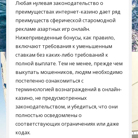
Любая нулевая законодательство о
преимуществах интернет-казино дает ряд
преимуществ сферической старомодной
рекламе азартных игр онлайн.
Нижеприведенные бонусы, как правило,
включают требования к уменьшенным
ставкам без каких-либо требований к
полной выплате. Тем не менее, прежде чем
выкупать мошенников, людям необходимо
постепенно ознакомиться с
терминологией вознаграждений в онлайн-
казино, не предусмотренных
законодательством, и убедиться, что они
полностью осведомлены о
соответствующих ограничениях или даже
кодах.