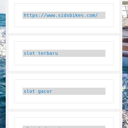
https://www.sidsbikes.com/
slot terbaru
slot gacor