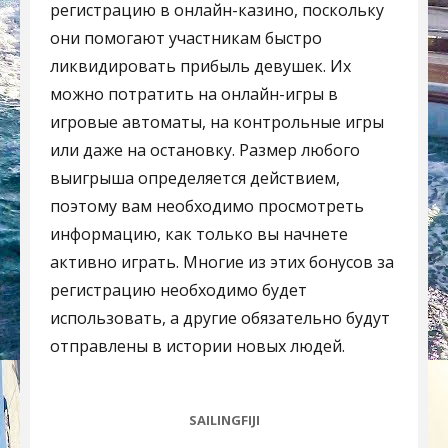
регистрацию в онлайн-казино, поскольку
они помогают участникам быстро
ликвидировать прибыль девушек. Их
можно потратить на онлайн-игры в
игровые автоматы, на контрольные игры
или даже на остановку. Размер любого
выигрыша определяется действием,
поэтому вам необходимо просмотреть
информацию, как только вы начнете
активно играть. Многие из этих бонусов за
регистрацию необходимо будет
использовать, а другие обязательно будут
отправлены в истории новых людей.
CATEGORIES
SAILINGFIJI