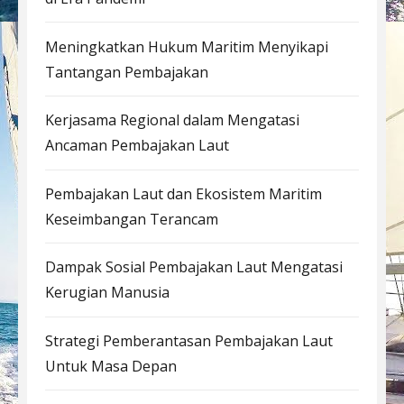
Meningkatkan Hukum Maritim Menyikapi
Tantangan Pembajakan
Kerjasama Regional dalam Mengatasi
Ancaman Pembajakan Laut
Pembajakan Laut dan Ekosistem Maritim
Keseimbangan Terancam
Dampak Sosial Pembajakan Laut Mengatasi
Kerugian Manusia
Strategi Pemberantasan Pembajakan Laut
Untuk Masa Depan