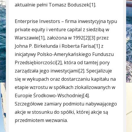
aktualnie pełni Tomasz Boduszek[1].
Enterprise Investors – firma inwestycyjna typu
private equity i venture capital z siedzibą w
Warszawie[1], założona w 1992[2][3] przez
Johna P. Birkelunda i Roberta Farisa[1] z
inicjatywy Polsko-Amerykańskiego Funduszu
Przedsiębiorczości[2], która od tamtej pory
zarządzała jego inwestycjami[2]. Specjalizuje
się w wykupach oraz dostarczaniu kapitału na
etapie wzrostu w spółkach zlokalizowanych w
Europie Środkowo-Wschodniej[4].
Szczegółowe zamiary podmiotu nabywającego
akcje w stosunku do spółki, której akcje są
przedmiotem wezwania.