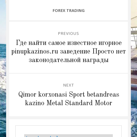
CATEGORIES
FOREX TRADING
Post
PREVIOUS
navigation
Previous
Где найти самое известное игорное
post:
pinupkazinos.ru заведение Просто нет
законодательной награды
NEXT
Next
Qimor korxonasi Sport betandreas
post:
kazino Metal Standard Motor