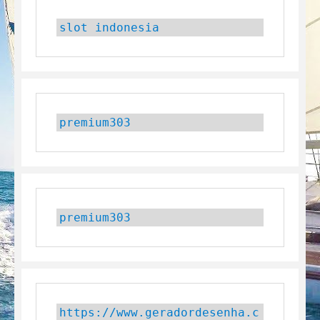
slot indonesia
premium303
premium303
https://www.geradordesenha.c