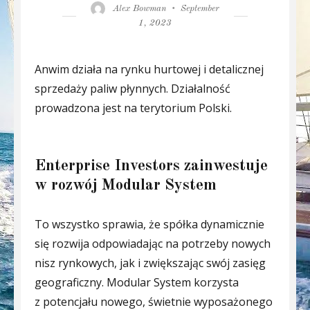
Author
Posted
Alex Bowman
September
on
1, 2023
Anwim działa na rynku hurtowej i detalicznej
sprzedaży paliw płynnych. Działalność
prowadzona jest na terytorium Polski.
Enterprise Investors zainwestuje
w rozwój Modular System
To wszystko sprawia, że spółka dynamicznie
się rozwija odpowiadając na potrzeby nowych
nisz rynkowych, jak i zwiększając swój zasięg
geograficzny. Modular System korzysta
z potencjału nowego, świetnie wyposażonego