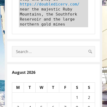
https://doubledicerv.com/
near the majestic Ruby 
Mountains, the Southfork 
Reservoir and the large 
northern gold mines
SEARC
Search
for:
August 2026
M
T
W
T
F
S
S
1
2