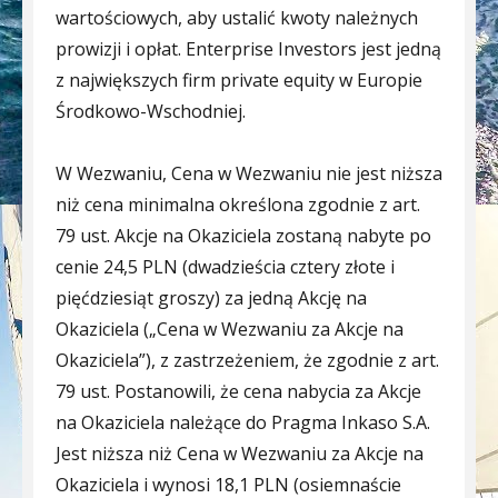
wartościowych, aby ustalić kwoty należnych
prowizji i opłat. Enterprise Investors jest jedną
z największych firm private equity w Europie
Środkowo-Wschodniej.
W Wezwaniu, Cena w Wezwaniu nie jest niższa
niż cena minimalna określona zgodnie z art.
79 ust. Akcje na Okaziciela zostaną nabyte po
cenie 24,5 PLN (dwadzieścia cztery złote i
pięćdziesiąt groszy) za jedną Akcję na
Okaziciela („Cena w Wezwaniu za Akcje na
Okaziciela”), z zastrzeżeniem, że zgodnie z art.
79 ust. Postanowili, że cena nabycia za Akcje
na Okaziciela należące do Pragma Inkaso S.A.
Jest niższa niż Cena w Wezwaniu za Akcje na
Okaziciela i wynosi 18,1 PLN (osiemnaście