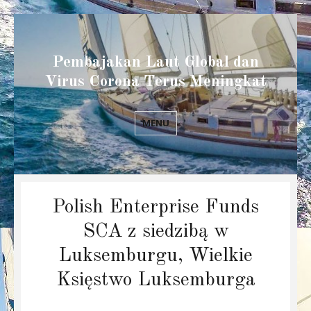
Pembajakan Laut Global dan
Virus Corona Terus Meningkat
MENU
Polish Enterprise Funds
SCA z siedzibą w
Luksemburgu, Wielkie
Księstwo Luksemburga