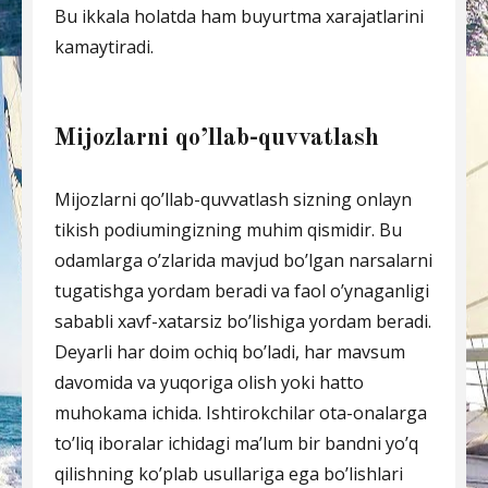
Bu ikkala holatda ham buyurtma xarajatlarini
kamaytiradi.
Mijozlarni qo’llab-quvvatlash
Mijozlarni qo’llab-quvvatlash sizning onlayn
tikish podiumingizning muhim qismidir. Bu
odamlarga o’zlarida mavjud bo’lgan narsalarni
tugatishga yordam beradi va faol o’ynaganligi
sababli xavf-xatarsiz bo’lishiga yordam beradi.
Deyarli har doim ochiq bo’ladi, har mavsum
davomida va yuqoriga olish yoki hatto
muhokama ichida. Ishtirokchilar ota-onalarga
to’liq iboralar ichidagi ma’lum bir bandni yo’q
qilishning ko’plab usullariga ega bo’lishlari