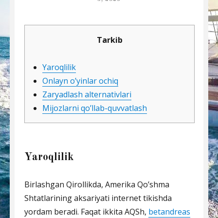
Tarkib
Yaroqlilik
Onlayn o’yinlar ochiq
Zaryadlash alternativlari
Mijozlarni qo’llab-quvvatlash
Yaroqlilik
Birlashgan Qirollikda, Amerika Qo’shma
Shtatlarining aksariyati internet tikishda
yordam beradi.
Faqat ikkita AQSh,
betandreas