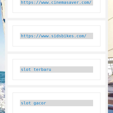
https://www.cinemasaver.com/
https://www.sidsbikes.com/
slot terbaru
slot gacor