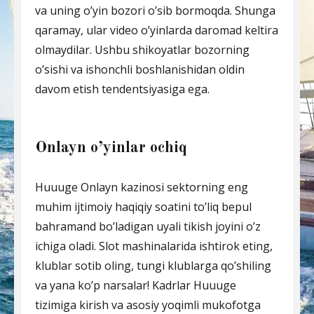
va uning o’yin bozori o’sib bormoqda. Shunga
qaramay, ular video o’yinlarda daromad keltira
olmaydilar. Ushbu shikoyatlar bozorning
o’sishi va ishonchli boshlanishidan oldin
davom etish tendentsiyasiga ega.
Onlayn o’yinlar ochiq
Huuuge Onlayn kazinosi sektorning eng
muhim ijtimoiy haqiqiy soatini to’liq bepul
bahramand bo’ladigan uyali tikish joyini o’z
ichiga oladi. Slot mashinalarida ishtirok eting,
klublar sotib oling, tungi klublarga qo’shiling
va yana ko’p narsalar! Kadrlar Huuuge
tizimiga kirish va asosiy yoqimli mukofotga