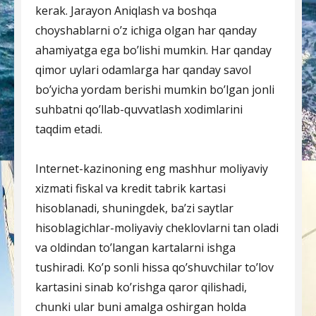
kerak. Jarayon Aniqlash va boshqa
choyshablarni o’z ichiga olgan har qanday
ahamiyatga ega bo’lishi mumkin. Har qanday
qimor uylari odamlarga har qanday savol
bo’yicha yordam berishi mumkin bo’lgan jonli
suhbatni qo’llab-quvvatlash xodimlarini
taqdim etadi.
Internet-kazinoning eng mashhur moliyaviy
xizmati fiskal va kredit tabrik kartasi
hisoblanadi, shuningdek, ba’zi saytlar
hisoblagichlar-moliyaviy cheklovlarni tan oladi
va oldindan to’langan kartalarni ishga
tushiradi. Ko’p sonli hissa qo’shuvchilar to’lov
kartasini sinab ko’rishga qaror qilishadi,
chunki ular buni amalga oshirgan holda