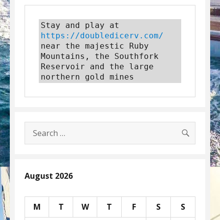
Stay and play at 
https://doubledicerv.com/
near the majestic Ruby 
Mountains, the Southfork 
Reservoir and the large 
northern gold mines
SEARC
Search
for:
August 2026
M
T
W
T
F
S
S