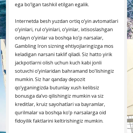
ega bo’lgan tashkil etilgan egalik.
Internetda besh yuzdan ortiq o’yin avtomatlari
o’yinlari, rul o’yinlari, o’yinlar, ixtisoslashgan
onlayn o’yinlar va boshqa ko’p narsalar,
Gambling Iron sizning ehtiyojlaringizga mos
keladigan narsani taklif qiladi. Siz hatto yirik
jackpotlarni olish uchun kuch kabi jonli
sotuvchi o’yinlaridan bahramand bo’lishingiz
mumkin. Siz har qanday depozit
qo’yganingizda butunlay xush kelibsiz
bonusga da’vo qilishingiz mumkin va siz
kreditlar, kruiz sayohatlari va bayramlar,
qurilmalar va boshqa ko’p narsalarga oid
fidoyilik faktlarini keltirishingiz mumkin.