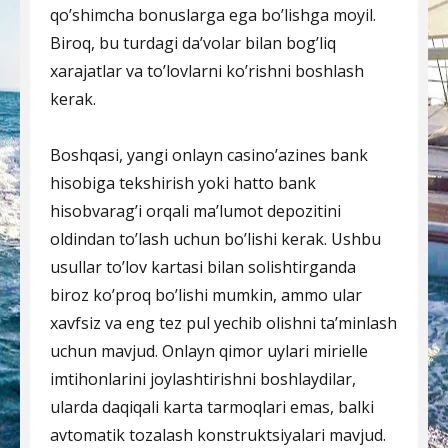
qo’shimcha bonuslarga ega bo’lishga moyil.
Biroq, bu turdagi da’volar bilan bog’liq
xarajatlar va to’lovlarni ko’rishni boshlash
kerak.
Boshqasi, yangi onlayn casino’azines bank
hisobiga tekshirish yoki hatto bank
hisobvarag’i orqali ma’lumot depozitini
oldindan to’lash uchun bo’lishi kerak. Ushbu
usullar to’lov kartasi bilan solishtirganda
biroz ko’proq bo’lishi mumkin, ammo ular
xavfsiz va eng tez pul yechib olishni ta’minlash
uchun mavjud. Onlayn qimor uylari mirielle
imtihonlarini joylashtirishni boshlaydilar,
ularda daqiqali karta tarmoqlari emas, balki
avtomatik tozalash konstruktsiyalari mavjud.