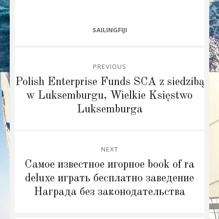
CATEGORIES
SAILINGFIJI
Post
PREVIOUS
navigation
Previous
Polish Enterprise Funds SCA z siedzibą
post:
w Luksemburgu, Wielkie Księstwo
Luksemburga
NEXT
Next
Самое известное игорное book of ra
post:
deluxe играть бесплатно заведение
Награда без законодательства