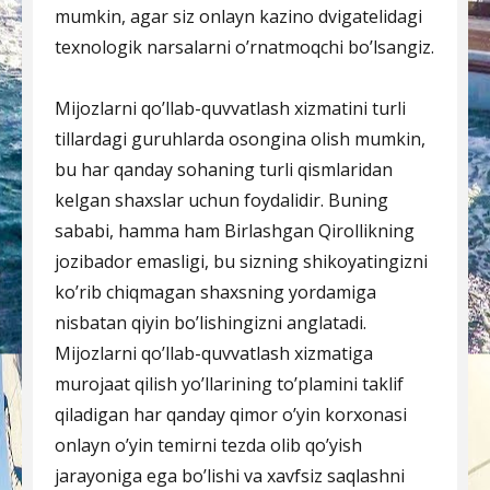
mumkin, agar siz onlayn kazino dvigatelidagi
texnologik narsalarni o’rnatmoqchi bo’lsangiz.
Mijozlarni qo’llab-quvvatlash xizmatini turli
tillardagi guruhlarda osongina olish mumkin,
bu har qanday sohaning turli qismlaridan
kelgan shaxslar uchun foydalidir. Buning
sababi, hamma ham Birlashgan Qirollikning
jozibador emasligi, bu sizning shikoyatingizni
ko’rib chiqmagan shaxsning yordamiga
nisbatan qiyin bo’lishingizni anglatadi.
Mijozlarni qo’llab-quvvatlash xizmatiga
murojaat qilish yo’llarining to’plamini taklif
qiladigan har qanday qimor o’yin korxonasi
onlayn o’yin temirni tezda olib qo’yish
jarayoniga ega bo’lishi va xavfsiz saqlashni