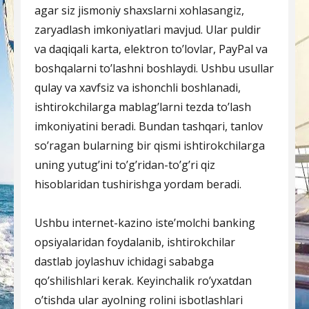
agar siz jismoniy shaxslarni xohlasangiz,
zaryadlash imkoniyatlari mavjud. Ular puldir
va daqiqali karta, elektron to’lovlar, PayPal va
boshqalarni to’lashni boshlaydi. Ushbu usullar
qulay va xavfsiz va ishonchli boshlanadi,
ishtirokchilarga mablag’larni tezda to’lash
imkoniyatini beradi. Bundan tashqari, tanlov
so’ragan bularning bir qismi ishtirokchilarga
uning yutug’ini to’g’ridan-to’g’ri qiz
hisoblaridan tushirishga yordam beradi.
Ushbu internet-kazino iste’molchi banking
opsiyalaridan foydalanib, ishtirokchilar
dastlab joylashuv ichidagi sababga
qo’shilishlari kerak. Keyinchalik ro’yxatdan
o’tishda ular ayolning rolini isbotlashlari