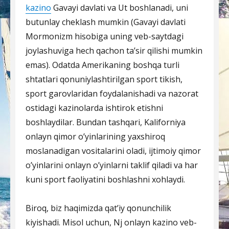
kazino
Gavayi davlati va Ut boshlanadi, uni
butunlay cheklash mumkin (Gavayi davlati
Mormonizm hisobiga uning veb-saytdagi
joylashuviga hech qachon ta’sir qilishi mumkin
emas). Odatda Amerikaning boshqa turli
shtatlari qonuniylashtirilgan sport tikish,
sport garovlaridan foydalanishadi va nazorat
ostidagi kazinolarda ishtirok etishni
boshlaydilar. Bundan tashqari, Kaliforniya
onlayn qimor o’yinlarining yaxshiroq
moslanadigan vositalarini oladi, ijtimoiy qimor
o’yinlarini onlayn o’yinlarni taklif qiladi va har
kuni sport faoliyatini boshlashni xohlaydi.
Biroq, biz haqimizda qat’iy qonunchilik
kiyishadi. Misol uchun, Nj onlayn kazino veb-