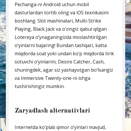
Pechanga-ni Android uchun mobil
dasturlardan tortib oling va iOS texnikasini
boshlang. Slot mashinalari, Multi-Strike
Playing, Black Jack va o’zingiz qabul qilgan
Lotereya o’ynaganingizda moslashtirilgan
o’yinlarni bajaring! Bundan tashqari, katta
miqdorda soat yoki undan ko’p miqdorda tirik
sotuvchi o’yinlarini, Desire Catcher, Cash,
shuningdek, agar siz yashayotgan bo’lsangiz
va Immersive Twenty-one-ni ishga
tushirishingiz mumkin.
Zaryadlash alternativlari
Internetda ko’plab qimor o’yinlari mavjud,