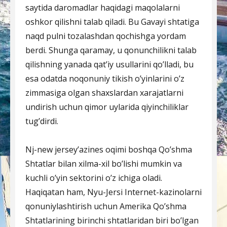
saytida daromadlar haqidagi maqolalarni
oshkor qilishni talab qiladi. Bu Gavayi shtatiga
naqd pulni tozalashdan qochishga yordam
berdi. Shunga qaramay, u qonunchilikni talab
qilishning yanada qat’iy usullarini qo’lladi, bu
esa odatda noqonuniy tikish o’yinlarini o’z
zimmasiga olgan shaxslardan xarajatlarni
undirish uchun qimor uylarida qiyinchiliklar
tug’dirdi.
Nj-new jersey’azines oqimi boshqa Qo’shma
Shtatlar bilan xilma-xil bo’lishi mumkin va
kuchli o’yin sektorini o’z ichiga oladi.
Haqiqatan ham, Nyu-Jersi Internet-kazinolarni
qonuniylashtirish uchun Amerika Qo’shma
Shtatlarining birinchi shtatlaridan biri bo’lgan