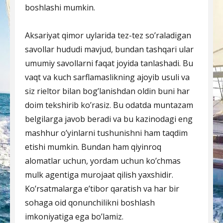
boshlashi mumkin.
Aksariyat qimor uylarida tez-tez so’raladigan
savollar hududi mavjud, bundan tashqari ular
umumiy savollarni faqat joyida tanlashadi. Bu
vaqt va kuch sarflamaslikning ajoyib usuli va
siz rieltor bilan bog’lanishdan oldin buni har
doim tekshirib ko’rasiz. Bu odatda muntazam
belgilarga javob beradi va bu kazinodagi eng
mashhur o’yinlarni tushunishni ham taqdim
etishi mumkin. Bundan ham qiyinroq
alomatlar uchun, yordam uchun ko’chmas
mulk agentiga murojaat qilish yaxshidir.
Ko’rsatmalarga e’tibor qaratish va har bir
sohaga oid qonunchilikni boshlash
imkoniyatiga ega bo’lamiz.