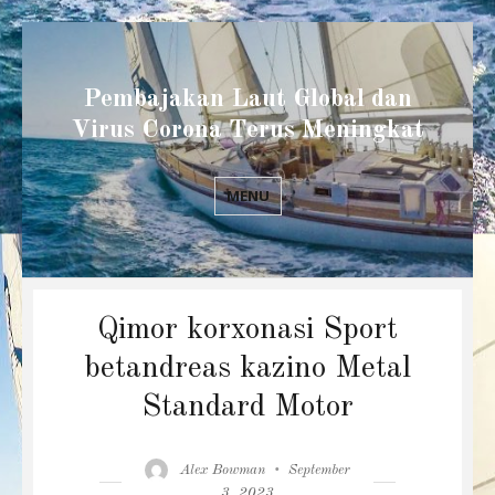
Pembajakan Laut Global dan
Virus Corona Terus Meningkat
MENU
Qimor korxonasi Sport
betandreas kazino Metal
Standard Motor
Author
Posted
Alex Bowman
September
on
3, 2023