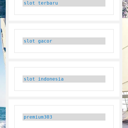
slot terbaru
slot gacor
slot indonesia
premium303