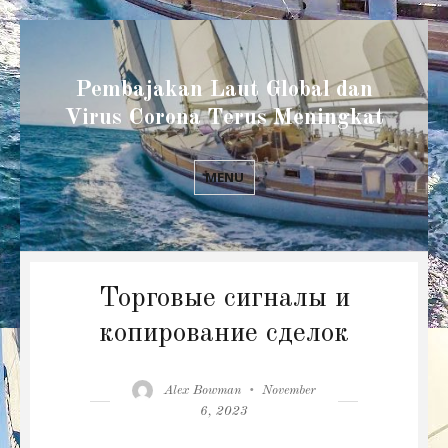
Pembajakan Laut Global dan
Virus Corona Terus Meningkat
MENU
Торговые сигналы и
копирование сделок
Author
Posted
Alex Bowman
November
on
6, 2023