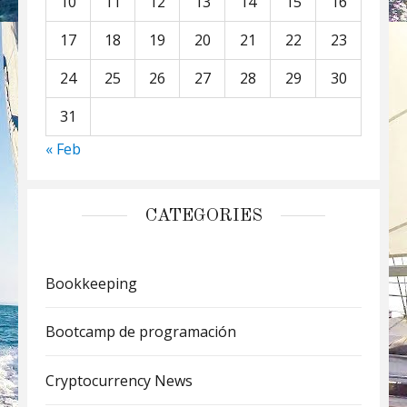
10
11
12
13
14
15
16
17
18
19
20
21
22
23
24
25
26
27
28
29
30
31
« Feb
CATEGORIES
Bookkeeping
Bootcamp de programación
Cryptocurrency News