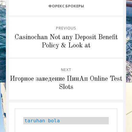
CATEGORIES
ФОРЕКС БРОКЕРЫ
Post
PREVIOUS
navigation
Previous
Casinochan Not any Deposit Benefit
post:
Policy & Look at
NEXT
Next
Игорное заведение ПинАп Online Test
post:
Slots
taruhan bola