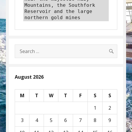
Mountains, the Southfork 
Reservoir and the large 
northern gold mines
SEARC
Search
for:
August 2026
M
T
W
T
F
S
S
1
2
3
4
5
6
7
8
9